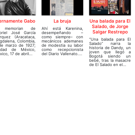
ernamente Gabo
La bruja
Una balada para El
Salado, de Jorge
 memorian de
Ahí está Karenina,
Salgar Restrepo
briel José García
desempeñando –
rquez (Aracataca,
como siempre– con
“Una balada para El
gdalena, Colombia,
mecánicos ademanes
Salado” narra la
de marzo de 1927;
de modestia su labor
historia de Dandy, un
udad de México,
como recepcionista
joven que llegó a
ico, 17 de abril...
del Diario Vallenato....
Bogotá siendo un
bebé, tras la masacre
de El Salado en el...