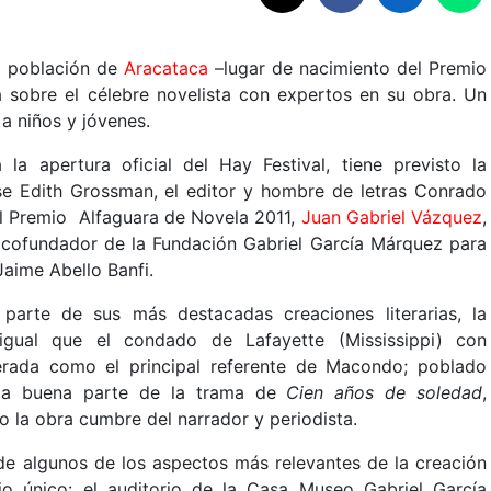
a población de
Aracataca
–lugar de nacimiento del Premio
 sobre el célebre novelista con expertos en su obra. Un
 a niños y jóvenes.
 apertura oficial del Hay Festival, tiene previsto la
se Edith Grossman, el editor y hombre de letras Conrado
el Premio Alfaguara de Novela 2011,
Juan Gabriel Vázquez
,
 cofundador de la Fundación Gabriel García Márquez para
aime Abello Banfi.
arte de sus más destacadas creaciones literarias, la
igual que el condado de Lafayette (Mississippi) con
erada como el principal referente de Macondo; poblado
olla buena parte de la trama de
Cien años de soledad
,
 la obra cumbre del narrador y periodista.
 de algunos de los aspectos más relevantes de la creación
ario único: el auditorio de la Casa Museo Gabriel García