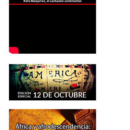
Rafa Manjarrez, el cantautor sentimental