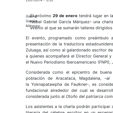
23/01/2014 - 12:20
El próximo
29 de enero
tendrá lugar en l
Gabriel
Garcías
Nobel Gabriel García Márquez– una charla
Márquez
evento al que se sumarán talleres dirigidos
El evento, programado como preámbulo a la
presentación de la traductora estadouniden
Zuluaga, así como al galardonado escritor d
a quienes acompañará el Director General y
el Nuevo Periodismo Iberoamericano (FNPI), J
Considerada como el epicentro de buena p
población de Aracataca, Magdalena, –al 
la Yoknapatawpha de Faulkner-, es consid
fundacional alrededor del cual se desarr
considerada junto al
Otoño del patriarca
como
Los asistentes a la charla podrán participar
literaria del célebre escritor en un escen