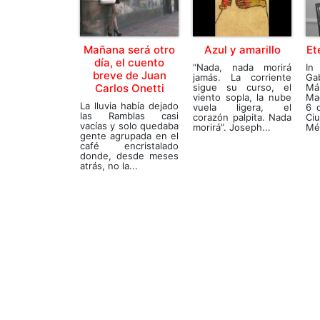
Mañana será otro
Azul y amarillo
Et
día, el cuento
“Nada, nada morirá
In
breve de Juan
jamás. La corriente
Ga
Carlos Onetti
sigue su curso, el
Má
viento sopla, la nube
Ma
La lluvia había dejado
vuela ligera, el
6 
las Ramblas casi
corazón palpita. Nada
Ci
vacías y solo quedaba
morirá”. Joseph...
Méx
gente agrupada en el
café encristalado
donde, desde meses
atrás, no la...