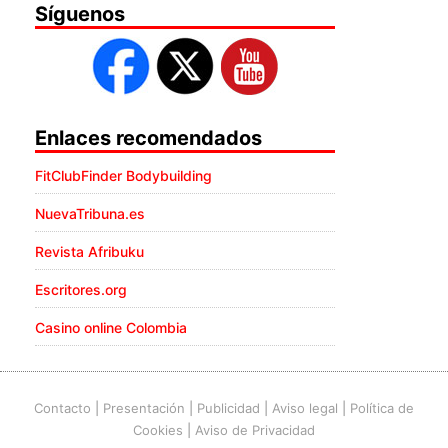
Síguenos
Enlaces recomendados
FitClubFinder Bodybuilding
NuevaTribuna.es
Revista Afribuku
Escritores.org
Casino online Colombia
Contacto
|
Presentación
|
Publicidad
|
Aviso legal
|
Política de
Cookies
|
Aviso de Privacidad