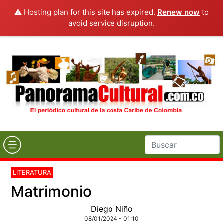
⚠️ Hosting plan for this site has expired.
Renew now
to
avoid service disruption.
LITERATURA
Matrimonio
Diego Niño
08/01/2024 - 01:10