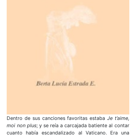
Dentro de sus canciones favoritas estaba
Je t’aime,
moi non plus
; y se reía a carcajada batiente al contar
cuanto había escandalizado al Vaticano. Era una