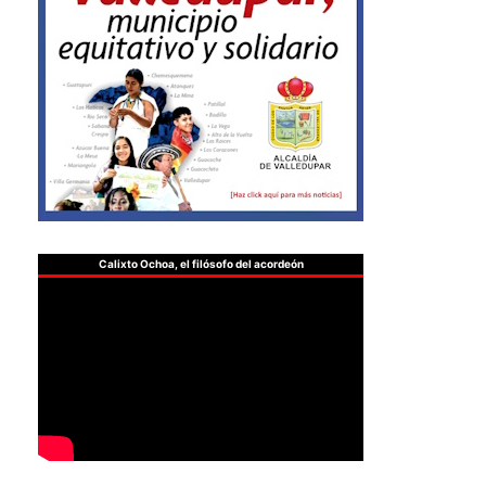
Calixto Ochoa, el filósofo del acordeón