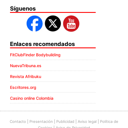
Síguenos
Enlaces recomendados
FitClubFinder Bodybuilding
NuevaTribuna.es
Revista Afribuku
Escritores.org
Casino online Colombia
Contacto
|
Presentación
|
Publicidad
|
Aviso legal
|
Política de
Cookies
|
Aviso de Privacidad