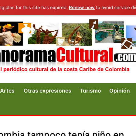
ng plan for this site has expired.
Renew now
to avoid service di
Artes
Otras expresiones
Turismo
Opinión
lombia tampoco tenía niño en