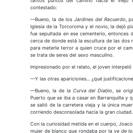
tantos puntos del camino hacia el viejo m
contestado:
—Bueno, la de los
Jardines del Recuerdo
, p
Iglesia de la Torcoroma y el novio, la dejó p
fue sepultada en ese cementerio, entonces d
cerca de donde está la escultura de las dos m
para meterle terror a quien cruce por el cam
se trata de seres del sexo masculino.
Impresionado por el relato, el joven interpeló 
—Y las otras apariciones... ¿qué justificacion
—Bueno, la de la
Curva del Diablo
, se ori
Puerto que se iba a casar en Barranquilla y qu
se salió de la carretera vieja y la única mue
corriendo desconsolada hacia la gran ciudad.
Con la curiosidad metida en el cuerpo, Joaco 
mujer de blanco que rondaba por la
ye de lo