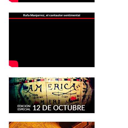
Rafa Manjarrez, el cantautor sentimental