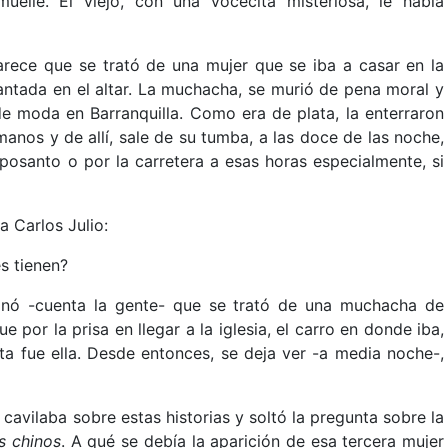
uelle. El viejo, con una vocecita misteriosa, le había
arece que se trató de una mujer que se iba a casar en la
lantada en el altar. La muchacha, se murió de pena moral y
e moda en Barranquilla. Como era de plata, la enterraron
anos y de allí, sale de su tumba, a las doce de las noche,
posanto o por la carretera a esas horas especialmente, si
a Carlos Julio:
es tienen?
ginó -cuenta la gente- que se trató de una muchacha de
e por la prisa en llegar a la iglesia, el carro en donde iba,
rta fue ella. Desde entonces, se deja ver -a media noche-,
cavilaba sobre estas historias y soltó la pregunta sobre la
s chinos
. A qué se debía la aparición de esa tercera mujer