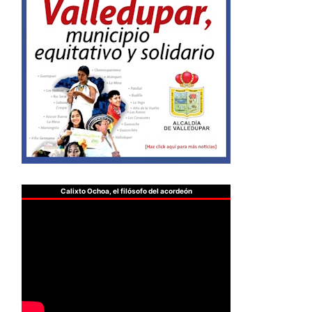
Calixto Ochoa, el filósofo del acordeón