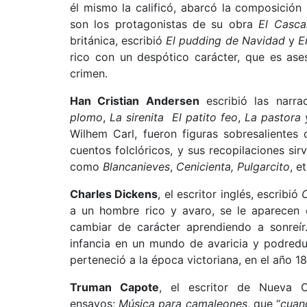
él mismo la calificó, abarcó la composición m
son los protagonistas de su obra
El Casca
británica, escribió
El pudding de Navidad
y
E
rico con un despótico carácter, que es ase
crimen.
Han Cristian Andersen
escribió las narraci
plomo
,
La sirenita
El patito feo
,
La pastora 
Wilhem Carl, fueron figuras sobresalientes
cuentos folclóricos, y sus recopilaciones si
como
Blancanieves
,
Cenicienta,
Pulgarcito
, e
Charles Dickens
, el escritor inglés, escribió
a un hombre rico y avaro, se le aparecen 
cambiar de carácter aprendiendo a sonreír.
infancia en un mundo de avaricia y podredum
perteneció a la época victoriana, en el año 1
Truman Capote
, el escritor de Nueva O
ensayos;
Música para camaleones
, que “
cuand