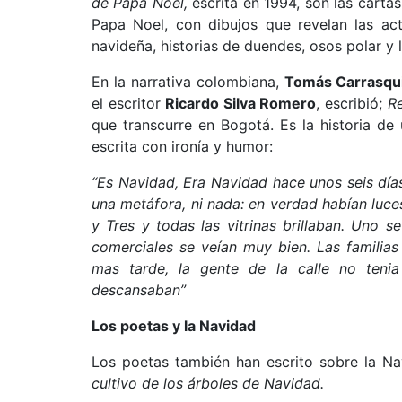
de Papa Noel,
escrita en 1994, son las carta
Papa Noel, con dibujos que revelan las a
navideña, historias de duendes, osos polar y l
En la narrativa colombiana,
Tomás Carrasqui
el escritor
Ricardo Silva Romero
, escribió;
Re
que transcurre en Bogotá. Es la historia d
escrita con ironía y humor:
“Es Navidad, Era Navidad hace unos seis días
una metáfora, ni nada: en verdad habían luce
y Tres y todas las vitrinas brillaban. Uno s
comerciales se veían muy bien. Las familia
mas tarde, la gente de la calle no teni
descansaban”
Los poetas y la Navidad
Los poetas también han escrito sobre la Na
cultivo de los árboles de Navidad.