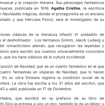
usical y la creación literaria. Sus personajes fantásticos
nueces
, publicada en 1816.
Agatha Cristhie
, la escritora
n Navidades trágicas,
donde el protagonista es un anciano
sinado y que Hércules Poirot, será el investigador de su
ones clásicas de la literatura infantil
: El soldadito de
y el deshollinador
. Los hermanos Grimm, Jakob Ludwig y
 del romanticismo alemán, que recogieron las leyendas y
rvieron para escribir sus cuentos universalmente conocidos
tc, que los hace clásicos de la cultura occidental.
Canción de Navidad,
que es un cuento fantástico en el que
cuatro fantasmas en vísperas de Navidad, que lo hacen
 En su obra Dickens registra la condición social de la
bre. La obra fue escrita a los 31 años del escritor, que
843 y salió publicada un 17 de Diciembre.
rleáns, que escribió en su prefacio de su libro de
o Dios le entrega a uno un don, también le da un látigo; y