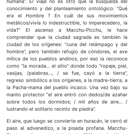
humana”. El viaje no es otro que la búsqueda del
conocimiento y del planteamiento ontológico: “Qué
era el Hombre ? En cuál de sus movimientos
metálicos/vivía lo indestructible, lo imperecedero, la
vida?” El ascenso a Macchu-Picchu, le hace
comprender que la ciudad sagrada es también la
ciudad de los orígenes: “cuna del relámpago y del
hombre”, pero también refugio de cóndores, el ave
mítica de los pueblos andinos, por eso la reconoce
como “la morada… el sitio” donde todo “ropaje, piel,
vasijas, /palabras…, / se fue, cayó a la tierra”,
regreso simbólico a los orígenes, a la madre-tierra, a
la Pacha-mama del pueblo incaico. Una vez bajo su
manto protector “el aire entró con dedos/de azahar
sobre todos los dormidos; / mil años de aire… /
lustrando el solitario recinto de piedra”.
El aire, que luego se convierte en huracán, le cerró el
paso al advenedizo, a la pisada profana. Macchu-