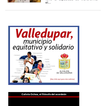
el...
Calixto Ochoa, el filósofo del acordeón