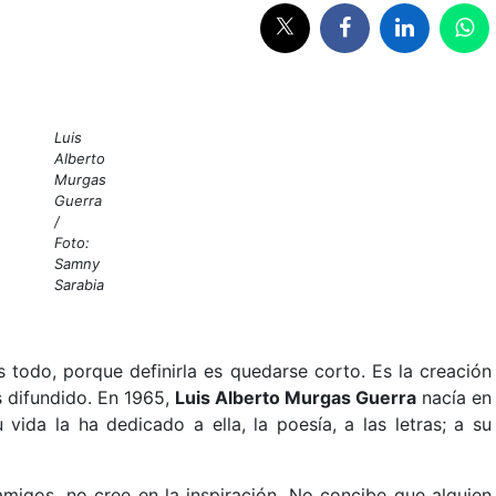
Luis
Alberto
Murgas
Guerra
/
Foto:
Samny
Sarabia
 todo, porque definirla es quedarse corto. Es la creación
s difundido. En 1965,
Luis Alberto Murgas Guerra
nacía en
ida la ha dedicado a ella, la poesía, a las letras; a su
amigos, no cree en la inspiración. No concibe que alguien