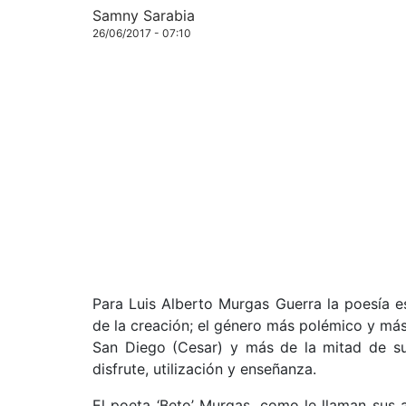
Samny Sarabia
26/06/2017 - 07:10
Para Luis Alberto Murgas Guerra la poesía es
de la creación; el género más polémico y má
San Diego (Cesar) y más de la mitad de su v
disfrute, utilización y enseñanza.
El poeta ‘Beto’ Murgas, como le llaman sus 