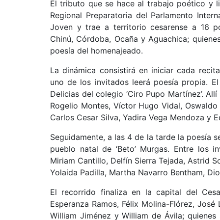
El tributo que se hace al trabajo poético y
Regional Preparatoria del Parlamento Inter
Joven y trae a territorio cesarense a 16 
Chinú, Córdoba, Ocaña y Aguachica; quienes
poesía del homenajeado.
La dinámica consistirá en iniciar cada rec
uno de los invitados leerá poesía propia. El
Delicias del colegio ‘Ciro Pupo Martínez’. All
Rogelio Montes, Víctor Hugo Vidal, Oswaldo C
Carlos Cesar Silva, Yadira Vega Mendoza y E
Seguidamente, a las 4 de la tarde la poesía 
pueblo natal de ‘Beto’ Murgas. Entre los i
Miriam Cantillo, Delfín Sierra Tejada, Astrid 
Yolaida Padilla, Martha Navarro Bentham, Dios
El recorrido finaliza en la capital del Ce
Esperanza Ramos, Félix Molina-Flórez, José 
William Jiménez y William de Ávila; quienes 