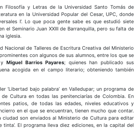
n Filosofía y Letras de la Universidad Santo Tomás de
ratura en la Universidad Popular del Cesar, UPC, donde
iversales I’. Lo que poca gente sabe es que estudió siete
n el Seminario Juan XXIII de Barranquilla, pero su falta de
a iglesia.
ed Nacional de Talleres de Escritura Creativa del Ministerio
s prominentes con algunos de sus alumnos, entre los que se
y
Miguel Barrios Payares
; quienes han publicado sus
ena acogida en el campo literario; obteniendo también
ler ‘Libertad bajo palabra’ en Valledupar; un programa de
io de Cultura en todas las penitenciarías de Colombia. En
rentes patios, de todas las edades, niveles educativos y
ncierro en el que se encuentran, tienen mucho que contar.
 ciudad son enviados al Ministerio de Cultura para editar
inta’. El programa lleva diez ediciones, en la capital del