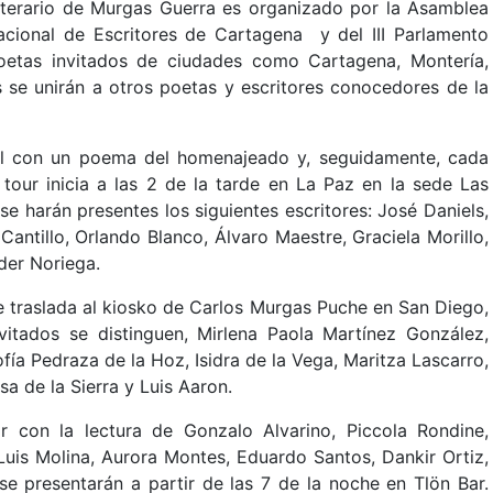
 literario de Murgas Guerra es organizado por la Asamblea
nacional de Escritores de Cartagena y del III Parlamento
poetas invitados de ciudades como Cartagena, Montería,
 se unirán a otros poetas y escritores conocedores de la
ital con un poema del homenajeado y, seguidamente, cada
 tour inicia a las 2 de la tarde en La Paz en la sede Las
í se harán presentes los siguientes escritores: José Daniels,
antillo, Orlando Blanco, Álvaro Maestre, Graciela Morillo,
der Noriega.
se traslada al kiosko de Carlos Murgas Puche en San Diego,
nvitados se distinguen, Mirlena Paola Martínez González,
Sofía Pedraza de la Hoz, Isidra de la Vega, Maritza Lascarro,
a de la Sierra y Luis Aaron.
sar con la lectura de Gonzalo Alvarino, Piccola Rondine,
Luis Molina, Aurora Montes, Eduardo Santos, Dankir Ortiz,
se presentarán a partir de las 7 de la noche en Tlön Bar.