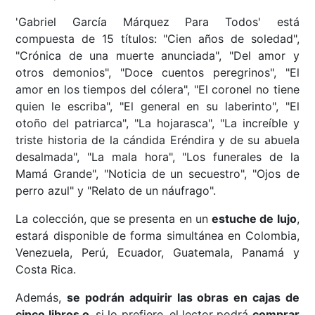
'Gabriel García Márquez Para Todos' está
compuesta de 15 títulos: "Cien años de soledad",
"Crónica de una muerte anunciada", "Del amor y
otros demonios", "Doce cuentos peregrinos", "El
amor en los tiempos del cólera", "El coronel no tiene
quien le escriba", "El general en su laberinto", "El
otoño del patriarca", "La hojarasca", "La increíble y
triste historia de la cándida Eréndira y de su abuela
desalmada", "La mala hora", "Los funerales de la
Mamá Grande", "Noticia de un secuestro", "Ojos de
perro azul" y "Relato de un náufrago".
La colección, que se presenta en un
estuche de lujo
,
estará disponible de forma simultánea en Colombia,
Venezuela, Perú, Ecuador, Guatemala, Panamá y
Costa Rica.
Además,
se podrán adquirir las obras en cajas de
cinco libros o
, si lo prefiere, el lector podrá
comprar