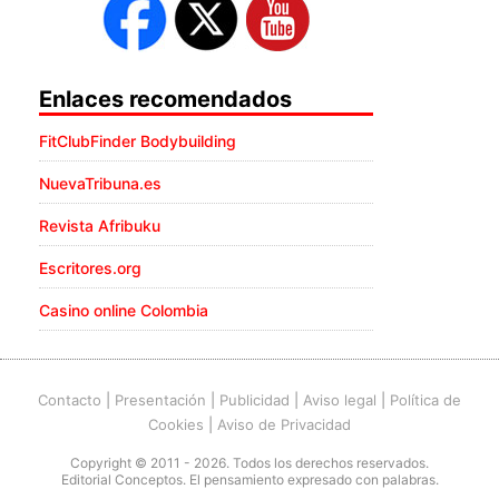
Enlaces recomendados
FitClubFinder Bodybuilding
NuevaTribuna.es
Revista Afribuku
Escritores.org
Casino online Colombia
Contacto
|
Presentación
|
Publicidad
|
Aviso legal
|
Política de
Cookies
|
Aviso de Privacidad
Copyright © 2011 - 2026. Todos los derechos reservados.
Editorial Conceptos. El pensamiento expresado con palabras.