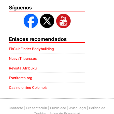
Síguenos
Enlaces recomendados
FitClubFinder Bodybuilding
NuevaTribuna.es
Revista Afribuku
Escritores.org
Casino online Colombia
Contacto
|
Presentación
|
Publicidad
|
Aviso legal
|
Política de
Cookies
|
Aviso de Privacidad