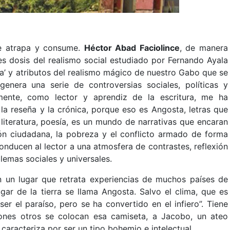
ue atrapa y consume.
Héctor Abad Faciolince
, de manera
tes dosis del realismo social estudiado por Fernando Ayala
a’ y atributos del realismo mágico de nuestro Gabo que se
enera una serie de controversias sociales, políticas y
lmente, como lector y aprendiz de la escritura, me ha
la reseña y la crónica, porque eso es Angosta, letras que
literatura, poesía, es un mundo de narrativas que encaran
ción ciudadana, la pobreza y el conflicto armado de forma
onducen al lector a una atmosfera de contrastes, reflexión
lemas sociales y universales.
n un lugar que retrata experiencias de muchos países de
ugar de la tierra se llama Angosta. Salvo el clima, que es
er el paraíso, pero se ha convertido en el infiero”. Tiene
ones otros se colocan esa camiseta, a Jacobo, un ateo
caracteriza por ser un tipo bohemio e intelectual.