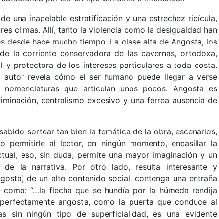
e una inapelable estratificación y una estrechez ridícula,
tres climas. Allí, tanto la violencia como la desigualdad han
s desde hace mucho tiempo. La clase alta de Angosta, los
 de la corriente conservadora de las cavernas, ortodoxa,
al y protectora de los intereses particulares a toda costa.
el autor revela cómo el ser humano puede llegar a verse
s nomenclaturas que articulan unos pocos. Angosta es
riminación, centralismo excesivo y una férrea ausencia de
abido sortear tan bien la temática de la obra, escenarios,
 permitirle al lector, en ningún momento, encasillar la
ctual, eso, sin duda, permite una mayor imaginación y un
e de la narrativa. Por otro lado, resulta interesante y
gosta’, de un alto contenido social, contenga una entraña
es como: “…la flecha que se hundía por la húmeda rendija
, perfectamente angosta, como la puerta que conduce al
as sin ningún tipo de superficialidad, es una evidente