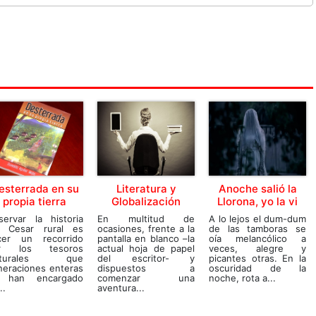
esterrada en su
Literatura y
Anoche salió la
propia tierra
Globalización
Llorona, yo la vi
servar la historia
En multitud de
A lo lejos el dum-dum
l Cesar rural es
ocasiones, frente a la
de las tamboras se
cer un recorrido
pantalla en blanco –la
oía melancólico a
r los tesoros
actual hoja de papel
veces, alegre y
lturales que
del escritor- y
picantes otras. En la
neraciones enteras
dispuestos a
oscuridad de la
 han encargado
comenzar una
noche, rota a...
..
aventura...