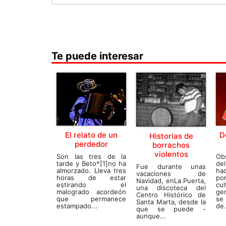
Te puede interesar
El relato de un
D
Historias de
perdedor
borrachos
violentos
Son las tres de la
Ob
tarde y Beto*[1]no ha
de
Fue durante unas
almorzado. Lleva tres
ha
vacaciones de
horas de estar
po
Navidad, enLa Puerta,
estirando el
cu
una discoteca del
malogrado acordeón
ge
Centro Histórico de
que permanece
se
Santa Marta, desde la
estampado...
de.
que se puede -
aunque...