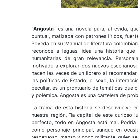
“
Angosta
” es una novela pura, atrevida, q
puntual, matizada con patrones líricos, fuer
Poveda en su ‘Manual de literatura colombian
reconoce a leguas, idea una historia que g
humanitarias de gran relevancia. Persona
motivado a explorar dos nuevos escenarios: 
hacen las veces de un librero al recomendar 
las políticas de Estado, el sexo, la interac
peculiar, es un prontuario de temáticas que c
y polémica. Angosta es una cartelera de prob
La trama de esta historia se desenvuelve e
nuestra región, “la capital de este curioso l
perfecto, todo en Angosta está mal. Podría s
como personaje principal, aunque en ocasi
respetuoso, manso y poco militante, quien se 