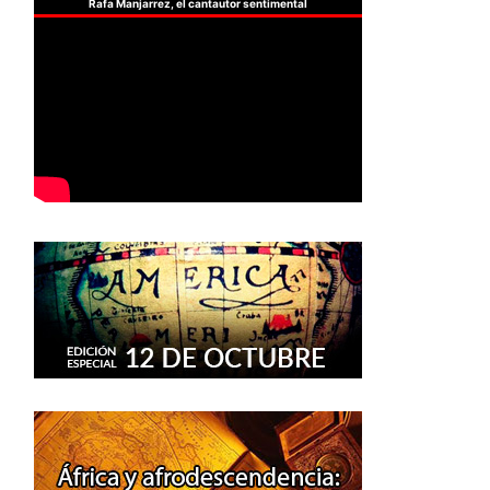
Rafa Manjarrez, el cantautor sentimental