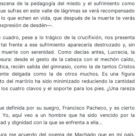
scena de la pedagogía del miedo y el sufrimiento como
que sufras en este valle de lágrimas se verá recompensado
ta lo que echen en vida, que después de la muerte te verás
 expresión de desdén––.
 cuadro, pese a lo trágico de la crucifixión, nos presenta
tal frente a ese sufrimiento aparecería destrozado y, sin
a muerte con serenidad. Como decías antes, Lucrecia, la
 mesura: desde el gesto de la cabeza con el mechón caído,
tica, recién salida del gimnasio, como la de tantos Cristos
ente delgada como la de otros muchos. Es una figura
o del martirio ha sido minimizado reduciendo la cantidad
 los cuatro clavos y el soporte para los pies. ¿Una rareza
fue definida por su suegro, Francisco Pacheco, y es cierto
. Yo, aquí veo a un hombre que ha sido vencido por la
ad y dignidad con la que se enfrenta a ella…
ntura me acuerdo del poema de Machado que en mi país,