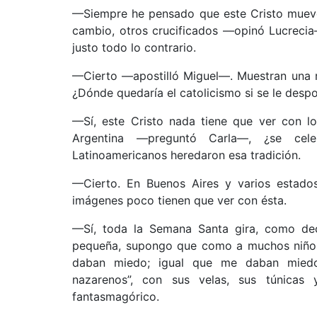
––Siempre he pensado que este Cristo mueve 
cambio, otros crucificados ––opinó Lucrecia
justo todo lo contrario.
––Cierto ––apostilló Miguel––. Muestran una 
¿Dónde quedaría el catolicismo si se le desp
––Sí, este Cristo nada tiene que ver con 
Argentina ––preguntó Carla––, ¿se cel
Latinoamericanos heredaron esa tradición.
––Cierto. En Buenos Aires y varios estado
imágenes poco tienen que ver con ésta.
––Sí, toda la Semana Santa gira, como dec
pequeña, supongo que como a muchos niños, 
daban miedo; igual que me daban miedo 
nazarenos”, con sus velas, sus túnica
fantasmagórico.