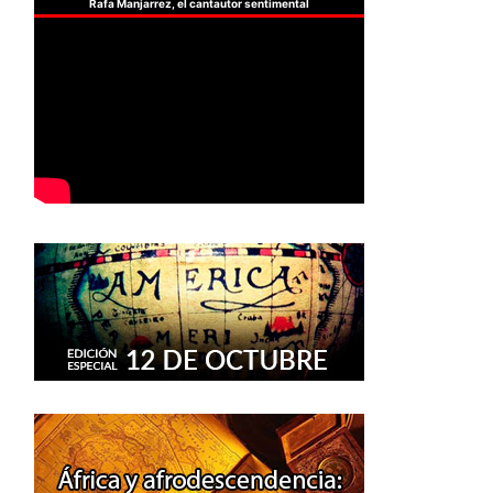
Rafa Manjarrez, el cantautor sentimental