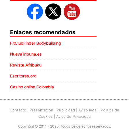
Enlaces recomendados
FitClubFinder Bodybuilding
NuevaTribuna.es
Revista Afribuku
Escritores.org
Casino online Colombia
Contacto
|
Presentación
|
Publicidad
|
Aviso legal
|
Política de
Cookies
|
Aviso de Privacidad
Copyright © 2011 - 2026. Todos los derechos reservados.