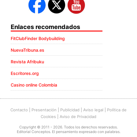
Enlaces recomendados
FitClubFinder Bodybuilding
NuevaTribuna.es
Revista Afribuku
Escritores.org
Casino online Colombia
Contacto
|
Presentación
|
Publicidad
|
Aviso legal
|
Política de
Cookies
|
Aviso de Privacidad
Copyright © 2011 - 2026. Todos los derechos reservados.
Editorial Conceptos. El pensamiento expresado con palabras.