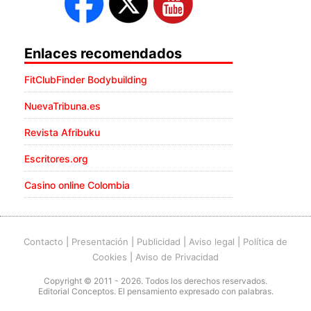
Enlaces recomendados
FitClubFinder Bodybuilding
NuevaTribuna.es
Revista Afribuku
Escritores.org
Casino online Colombia
Contacto
|
Presentación
|
Publicidad
|
Aviso legal
|
Política de
Cookies
|
Aviso de Privacidad
Copyright © 2011 - 2026. Todos los derechos reservados.
Editorial Conceptos. El pensamiento expresado con palabras.