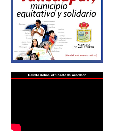
Calixto Ochoa, el filósofo del acordeón