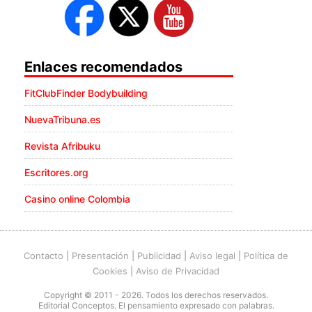
Enlaces recomendados
FitClubFinder Bodybuilding
NuevaTribuna.es
Revista Afribuku
Escritores.org
Casino online Colombia
Contacto
|
Presentación
|
Publicidad
|
Aviso legal
|
Política de
Cookies
|
Aviso de Privacidad
Copyright © 2011 - 2026. Todos los derechos reservados.
Editorial Conceptos. El pensamiento expresado con palabras.