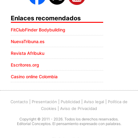
Enlaces recomendados
FitClubFinder Bodybuilding
NuevaTribuna.es
Revista Afribuku
Escritores.org
Casino online Colombia
Contacto
|
Presentación
|
Publicidad
|
Aviso legal
|
Política de
Cookies
|
Aviso de Privacidad
Copyright © 2011 - 2026. Todos los derechos reservados.
Editorial Conceptos. El pensamiento expresado con palabras.