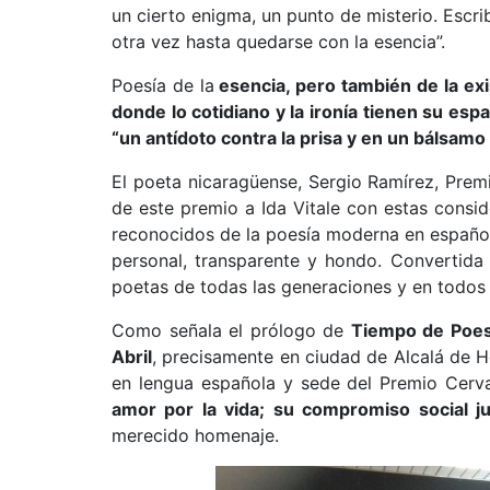
un cierto enigma, un punto de misterio. Escri
otra vez hasta quedarse con la esencia”.
Poesía de la
esencia, pero también de la exi
donde lo cotidiano y la ironía tienen su esp
“
un antídoto contra la prisa y en un bálsamo 
El
poeta nicaragüense, Sergio Ramírez, Premi
de este premio a Ida Vitale con estas consi
reconocidos de la poesía moderna en español,
personal, transparente y hondo. Convertida
poetas de todas las generaciones y en todos l
Como señala el prólogo de
Tiempo de Poes
Abril
,
precisamente en ciudad de Alcalá de Hen
en lengua española y sede del Premio Cervan
amor por la vida; su compromiso social ju
merecido homenaje.