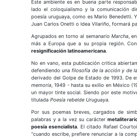
Este ambiente es en buena parte responsable
lado el coloquialismo y la comunicación d
poesía uruguaya, como es Mario Benedetti. Y 
Juan Carlos Onetti o Idea Vilariño, formará 
Agrupados en torno al semanario
Marcha
,
en
más a Europa que a su propia región. Con
resignificación latinoamericana
.
No en vano, esta publicación critica abierta
defendiendo una
filosofía de la acción y de 
derivado del Golpe de Estado de 1993. De es
memoria
, 1949 - hasta su exilio en México 
un mayor tinte social. Siendo por este motivo
titulada
Poesía rebelde Uruguaya.
Por sus poemas breves, cargados de simbo
palabras y a la vez su carácter
metaliterari
poesía esencialista
. El citado Rafael Courto
“cuando escribe, prefiere renunciar a la comp