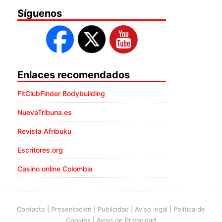
Síguenos
Enlaces recomendados
FitClubFinder Bodybuilding
NuevaTribuna.es
Revista Afribuku
Escritores.org
Casino online Colombia
Contacto
|
Presentación
|
Publicidad
|
Aviso legal
|
Política de
Cookies
|
Aviso de Privacidad