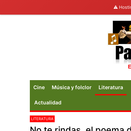
⚠️ Hosti
Cine
Música y folclor
Literatura
Actualidad
LITERATURA
No te rindas, el poema 