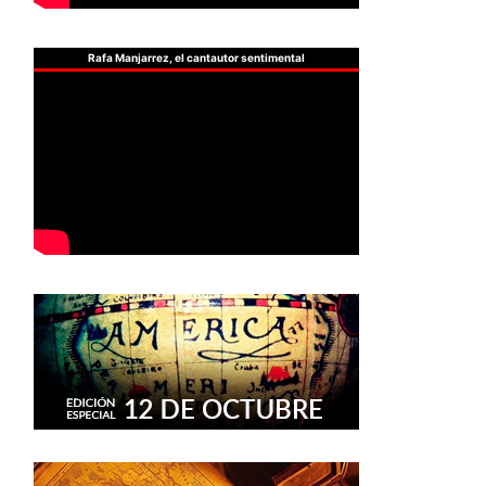
Rafa Manjarrez, el cantautor sentimental