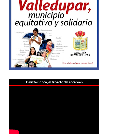
Calixto Ochoa, el filósofo del acordeón