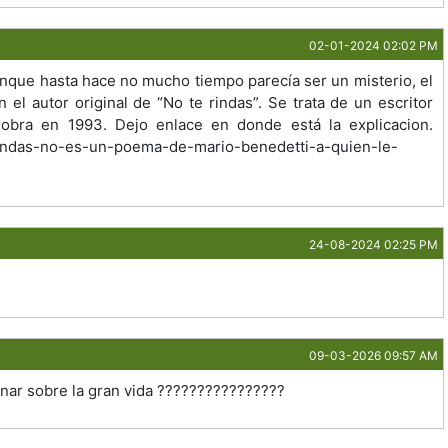
02-01-2024 02:02 PM
unque hasta hace no mucho tiempo parecía ser un misterio, el
 el autor original de “No te rindas”. Se trata de un escritor
 obra en 1993. Dejo enlace en donde está la explicacion.
rindas-no-es-un-poema-de-mario-benedetti-a-quien-le-
24-08-2024 02:25 PM
09-03-2026 09:57 AM
ar sobre la gran vida ????????????????