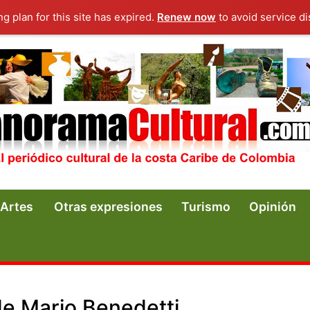
ng plan for this site has expired.
Renew now
to avoid service di
Artes
Otras expresiones
Turismo
Opinión
de Mario Benedetti