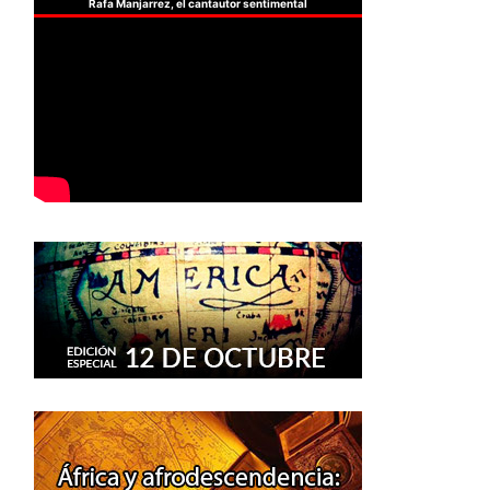
Rafa Manjarrez, el cantautor sentimental