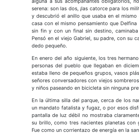
alguna a sus acompañantes obligatorios, no
serena: son las dos, ¡las catorce para los mi
y descubrió el anillo que usaba en el mismo
casa con el mismo pensamiento que Delfina ll
sin fin y con un final sin destino, caminab
Pensó en el viejo Gabriel, su padre, con su 
dedo
pequeño.
En enero del año siguiente, los tres herman
personas del pueblo que llegaban en diciemb
estaba lleno de pequeños grupos, vasos plást
señores conversadores con viejos sombreros
y niños paseando en bicicleta sin ninguna pre
En la última silla del parque, cerca de los n
un mandato fatalista y fugaz, o por esos disf
pantalla de luz débil no mostrab
a
claramente
su brillo, como tres nacientes planetas con 
Fue como un corrientazo de energía en la san