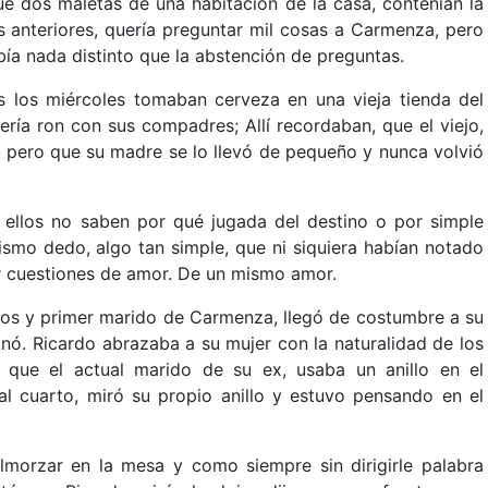
e dos maletas de una habitación de la casa, contenían la
s anteriores, quería preguntar mil cosas a Carmenza, pero
abía nada distinto que la abstención de preguntas.
s los miércoles tomaban cerveza en una vieja tienda del
ría ron con sus compadres; Allí recordaban, que el viejo,
, pero que su madre se lo llevó de pequeño y nunca volvió
, ellos no saben por qué jugada del destino o por simple
smo dedo, algo tan simple, que ni siquiera habían notado
r cuestiones de amor. De un mismo amor.
anos y primer marido de Carmenza, llegó de costumbre a su
nó. Ricardo abrazaba a su mujer con la naturalidad de los
, que el actual marido de su ex, usaba un anillo en el
l cuarto, miró su propio anillo y estuvo pensando en el
lmorzar en la mesa y como siempre sin dirigirle palabra