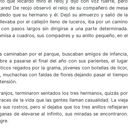
tó que Ricardo miró el reloj y dijo con voz fuerte, pero
litares! De reojo observó el reloj de su compañero de mesa
 dedo que su hermano y él. Dejó su almuerzo y salió de la
evaba por el callejón lleno de luceros, iba por un camino
a con pasos largos sin dirigirse a una parte determinada.
camisa a cuadros, sus compadres y su anillo pequeño, en el
os caminaban por el parque, buscaban amigos de infancia,
re a pasarse el final del año con sus parientes, el lugar
icos regados por la grama, jóvenes con botellas de licor,
, muchachas con faldas de flores dejando pasar el tiempo
tensión.
aranjos, terminaron sentados los tres hermanos, quizás por
races de la vida que las gentes llaman casualidad. La vieja
 sus rostros, pero sí dejaba que los tres anillos reflejaran
ganas de elevarse al infinito, sus miradas se encontraron.
gre.