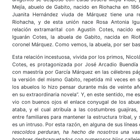
Mejía, abuelo de Gabito, nacido en Riohacha en 186
Juanita Hernández viuda de Márquez tiene una re
Riohacha, y de esta unión nace Rosa Antonia Igu
relación extramarital con Agustín Cotes, nacido e
Iguarán Cotes, la abuela de Gabito, nacida en Ri
coronel Márquez. Como vemos, la abuela, por ser basta
Esta relación incestuosa, vivida por los primos, Nico
Cotes, es protagonizada por José Arcadio Buendía 
con maestría por García Márquez en las célebres pá
la versión del mismo Gabito, repetida mil veces en su
los abuelos lo hizo pensar durante más de veinte año
en su extraordinaria novela”. Y, en este sentido, me 
vio con buenos ojos el enlace conyugal de los abue
ataba, y el cual atribuía a las costumbres guajira
entre familiares para mantener la estructura tribal, 
es un intruso. Por esta razón, en alguna de sus líneas 
rescoldos perduran, ha hecho de nosotros una va
hombres desbraguetados con numerosos hijos callejer