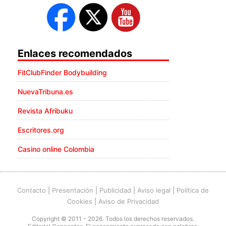
Enlaces recomendados
FitClubFinder Bodybuilding
NuevaTribuna.es
Revista Afribuku
Escritores.org
Casino online Colombia
Contacto
|
Presentación
|
Publicidad
|
Aviso legal
|
Política de
Cookies
|
Aviso de Privacidad
Copyright © 2011 - 2026. Todos los derechos reservados.