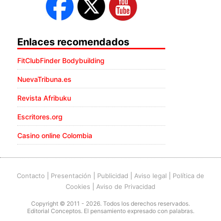
Enlaces recomendados
FitClubFinder Bodybuilding
NuevaTribuna.es
Revista Afribuku
Escritores.org
Casino online Colombia
Contacto
|
Presentación
|
Publicidad
|
Aviso legal
|
Política de
Cookies
|
Aviso de Privacidad
Copyright © 2011 - 2026. Todos los derechos reservados.
Editorial Conceptos. El pensamiento expresado con palabras.