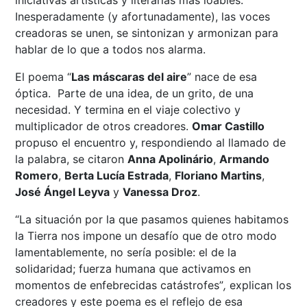
iniciativas artísticas y literarias más loables.
Inesperadamente (y afortunadamente), las voces
creadoras se unen, se sintonizan y armonizan para
hablar de lo que a todos nos alarma.
El poema “
Las máscaras del aire
” nace de esa
óptica. Parte de una idea, de un grito, de una
necesidad. Y termina en el viaje colectivo y
multiplicador de otros creadores.
Omar Castillo
propuso el encuentro y, respondiendo al llamado de
la palabra, se citaron
Anna Apolinário
,
Armando
Romero
,
Berta Lucía Estrada
,
Floriano Martins
,
José Ángel Leyva
y
Vanessa Droz
.
“La situación por
la
que
pasamos quienes habitamos
la Tierra
nos impone
un desafío que de otro modo
lamentablemente, no sería posible: el
de la
solidaridad; fuerza humana que activamos en
momentos de enfebrecidas catástrofes”
,
explican los
creadores y este poema es el reflejo de esa