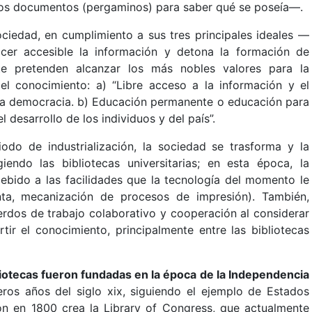
e los documentos (pergaminos) para saber qué se poseía—.
sociedad, en cumplimiento a sus tres principales ideales —
acer accesible la información y detona la formación de
nte pretenden alcanzar los más nobles valores para la
l conocimiento: a) “Libre acceso a la información y el
la democracia. b) Educación permanente o educación para
 desarrollo de los individuos y del país”.
odo de industrialización, la sociedad se trasforma y la
ndo las bibliotecas universitarias; en esta época, la
ebido a las facilidades que la tecnología del momento le
nta, mecanización de procesos de impresión). También,
rdos de trabajo colaborativo y cooperación al considerar
tir el conocimiento, principalmente entre las bibliotecas
bliotecas fueron fundadas en la época de la Independencia
eros años del siglo xix, siguiendo el ejemplo de Estados
on en 1800 crea la Library of Congress, que actualmente