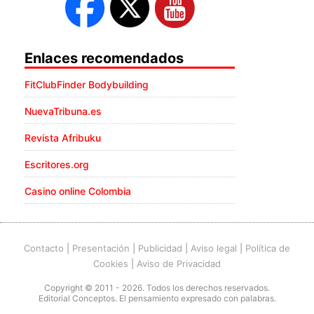
Enlaces recomendados
FitClubFinder Bodybuilding
NuevaTribuna.es
Revista Afribuku
Escritores.org
Casino online Colombia
Contacto
|
Presentación
|
Publicidad
|
Aviso legal
|
Política de
Cookies
|
Aviso de Privacidad
Copyright © 2011 - 2026. Todos los derechos reservados.
Editorial Conceptos. El pensamiento expresado con palabras.