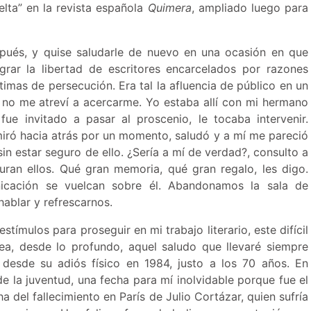
elta” en la revista española
Quimera
, ampliado luego para
pués, y quise saludarle de nuevo en una ocasión en que
ograr la libertad de escritores encarcelados por razones
ctimas de persecución. Era tal la afluencia de público en un
 no me atreví a acercarme. Yo estaba allí con mi hermano
fue invitado a pasar al proscenio, le tocaba intervenir.
miró hacia atrás por un momento, saludó y a mí me pareció
in estar seguro de ello. ¿Sería a mí de verdad?, consulto a
guran ellos. Qué gran memoria, qué gran regalo, les digo.
icación se vuelcan sobre él. Abandonamos la sala de
hablar y refrescarnos.
tímulos para proseguir en mi trabajo literario, este difícil
rea, desde lo profundo, aquel saludo que llevaré siempre
desde su adiós físico en 1984, justo a los 70 años. En
de la juventud, una fecha para mí inolvidable porque fue el
a del fallecimiento en París de Julio Cortázar, quien sufría