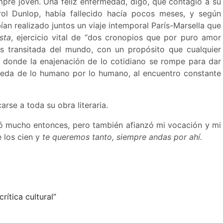
pre joven. Una feliz enfermedad, digo, que contagió a su
arol Dunlop, había fallecido hacía pocos meses, y según
an realizado juntos un viaje intemporal París-Marsella que
sta
, ejercicio vital de “dos cronopios que por puro amor
s transitada del mundo, con un propósito que cualquier
, donde la enajenación de lo cotidiano se rompe para dar
úsqueda de lo humano por lo humano, al encuentro constante
arse a toda su obra literaria.
ió mucho entonces, pero también afianzó mi vocación y mi
e los cien y
te queremos tanto, siempre andas por ahí.
rítica cultural”