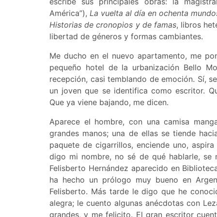
escribe sus principales obras: la magistr
América”),
La vuelta al día en ochenta mundo
Historias de cronopios y de famas
, libros he
libertad de géneros y formas cambiantes.
Me ducho en el nuevo apartamento, me pong
pequeño hotel de la urbanización Bello Mo
recepción, casi temblando de emoción. Sí, se
un joven que se identifica como escritor. Q
Que ya viene bajando, me dicen.
Aparece el hombre, con una camisa manga
grandes manos; una de ellas se tiende hacia
paquete de cigarrillos, enciende uno, aspira
digo mi nombre, no sé de qué hablarle, se 
Felisberto Hernández aparecido en Bibliote
ha hecho un prólogo muy bueno en Argent
Felisberto. Más tarde le digo que he cono
alegra; le cuento algunas anécdotas con Leza
grandes, y me felicito. El gran escritor cu