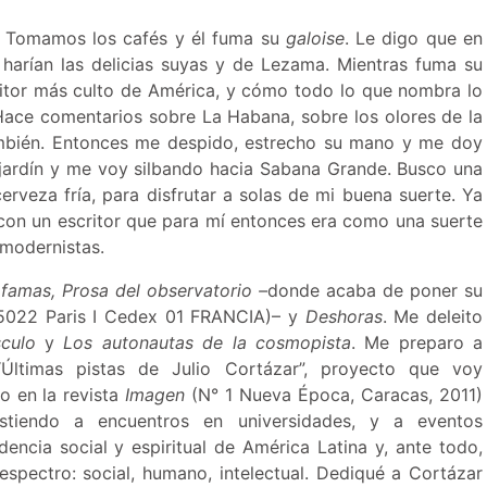
. Tomamos los cafés y él fuma su
galoise
. Le digo que en
arían las delicias suyas y de Lezama. Mientras fuma su
ritor más culto de América, y cómo todo lo que nombra lo
 Hace comentarios sobre La Habana, sobre los olores de la
ambién. Entonces me despido, estrecho su mano y me doy
 jardín y me voy silbando hacia Sabana Grande. Busco una
rveza fría, para disfrutar a solas de mi buena suerte. Ya
 con un escritor que para mí entonces era como una suerte
 modernistas.
 famas, Prosa del observatorio –
donde acaba de poner su
 75022 Paris I Cedex 01 FRANCIA)– y
Deshoras
. Me deleito
sculo
y
Los autonautas de la cosmopista
. Me preparo a
 “Últimas pistas de Julio Cortázar”, proyecto que voy
o en la revista
Imagen
(N° 1 Nueva Época, Caracas, 2011)
istiendo a encuentros en universidades, y a eventos
encia social y espiritual de América Latina y, ante todo,
espectro: social, humano, intelectual. Dediqué a Cortázar