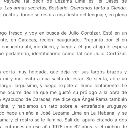
al
Rayuela
(al decir de Lezama Lima es “el Ulises de
s, Las armas secretas, Bestiario, Queremos tanto a Glenda,
teróclitos donde se respira una fiesta del lenguaje, en plena
o fresco y voy en busca de Julio Cortázar. Está en un
nte, en Caracas, recién inaugurado. Pregunto por él en
 encuentra ahí, me dicen, y luego a él que abajo lo espera
ué pedantería, identificarme como tal con Julio Cortázar.
 corta muy holgada, que deja ver sus largos brazos y
 mí y me invita a una salita de estar. Se sienta, abre un
 largo, larguísimo, y luego expele el humo lentamente. Le
me ocurre decirle que me gustó su prólogo a la obra de
ca Ayacucho de Caracas; me dice que Ángel Rama también
ina, y hablamos un rato sobre el entrañable uruguayo
cido hace un año a José Lezama Lima en La Habana, y se
ma y el rostro se le ilumina. Salí del apuro citando a dos
enta entonces en ese año 1976 con 62 años, y el pichón de