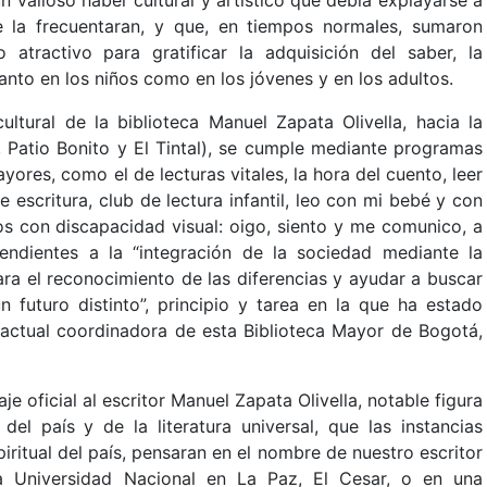
 un valioso haber cultural y artístico que debía explayarse a
 la frecuentaran, y que, en tiempos normales, sumaron
atractivo para gratificar la adquisición del saber, la
tanto en los niños como en los jóvenes y en los adultos.
ultural de la biblioteca Manuel Zapata Olivella, hacia la
 Patio Bonito y El Tintal), se cumple mediante programas
yores, como el de lecturas vitales, la hora del cuento, leer
de escritura, club de lectura infantil, leo con mi bebé y con
os con discapacidad visual: oigo, siento y me comunico, a
tendientes a la “integración de la sociedad mediante la
 para el reconocimiento de las diferencias y ayudar a buscar
n futuro distinto”, principio y tarea en la que ha estado
ctual coordinadora de esta Biblioteca Mayor de Bogotá,
oficial al escritor Manuel Zapata Olivella, notable figura
del país y de la literatura universal, que las instancias
ritual del país, pensaran en el nombre de nuestro escritor
a Universidad Nacional en La Paz, El Cesar, o en una