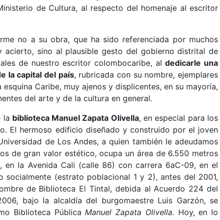
inisterio de Cultura, al respecto del homenaje al escritor
ferirme no a su obra, que ha sido referenciada por muchos
acierto, sino al plausible gesto del gobierno distrital de
tuales de nuestro escritor colombocaribe, al
dedicarle una
 la capital del país
, rubricada con su nombre, ejemplares
 esquina Caribe, muy ajenos y displicentes, en su mayoría,
ntes del arte y de la cultura en general.
e la
biblioteca Manuel Zapata Olivella
, en especial para los
o. El hermoso edificio diseñado y construido por el joven
 Universidad de Los Andes, a quien también le adeudamos
ros de gran valor estético, ocupa un área de 6.550 metros
 en la Avenida Cali (calle 86) con carrera 6aC-09, en el
o socialmente (estrato poblacional 1 y 2), antes del 2001,
mbre de Biblioteca El Tintal, debida al Acuerdo 224 del
006, bajo la alcaldía del burgomaestre Luis Garzón, se
mo Biblioteca Pública
Manuel Zapata Olivella.
Hoy, en lo