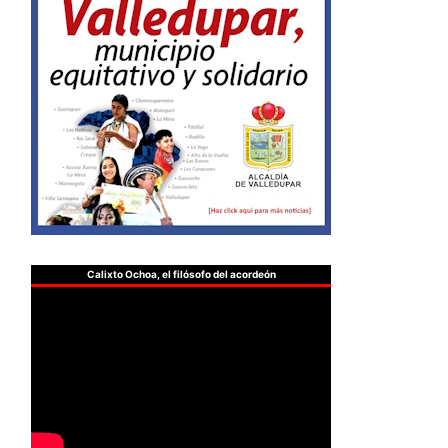
Calixto Ochoa, el filósofo del acordeón