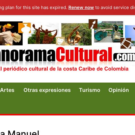
ng plan for this site has expired.
Renew now
to avoid service di
Artes
Otras expresiones
Turismo
Opinión
ra Manuel