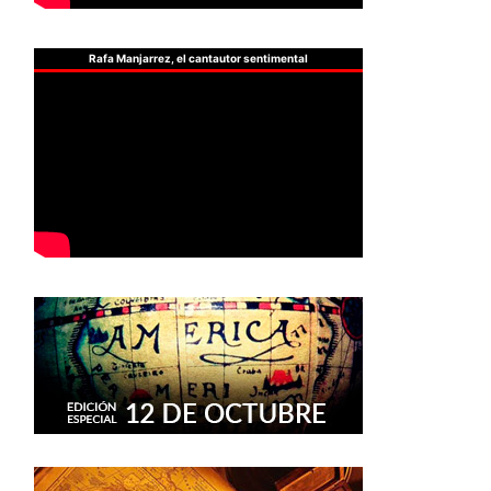
Rafa Manjarrez, el cantautor sentimental