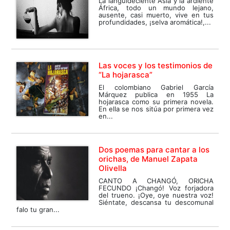
La languideciente Asia y la ardiente
África, todo un mundo lejano,
ausente, casi muerto, vive en tus
profundidades, ¡selva aromática!,...
Las voces y los testimonios de
“La hojarasca”
El colombiano Gabriel García
Márquez publica en 1955 La
hojarasca como su primera novela.
En ella se nos sitúa por primera vez
en...
Dos poemas para cantar a los
orichas, de Manuel Zapata
Olivella
CANTO A CHANGÓ, ORICHA
FECUNDO ¡Changó! Voz forjadora
del trueno. ¡Oye, oye nuestra voz!
Siéntate, descansa tu descomunal
falo tu gran...