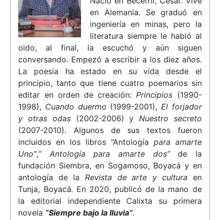
Nació en Becerril, Cesar. Vive
en Alemania. Se graduó en
ingeniería en minas, pero la
literatura siempre le habló al
oido, al final, la escuchó y aún siguen
conversando. Empezó a escribir a los diez años.
La poesia ha estado en su vida desde el
principio, tanto que tiene cuatro poemarios sin
editar en orden de creación:
Principios
(1990-
1998),
Cuando duermo
(1999-2001),
El forjador
y otras odas
(2002-2006) y
Nuestro secreto
(2007-2010). Algunos de sus textos fueron
incluidos en los libros “Antología
para amarte
Uno”
,
” Antología para amarte dos”
de la
fundación Siembra, en Sogamoso, Boyacá
y en
antología de la
Revista de arte y cultura
en
Tunja, Boyacá
.
En 2020, publicó de la mano de
la editorial independiente Calixta su primera
novela
“Siempre bajo la lluvia”
.