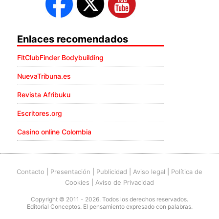
Enlaces recomendados
FitClubFinder Bodybuilding
NuevaTribuna.es
Revista Afribuku
Escritores.org
Casino online Colombia
Contacto
|
Presentación
|
Publicidad
|
Aviso legal
|
Política de
Cookies
|
Aviso de Privacidad
Copyright © 2011 - 2026. Todos los derechos reservados.
Editorial Conceptos. El pensamiento expresado con palabras.