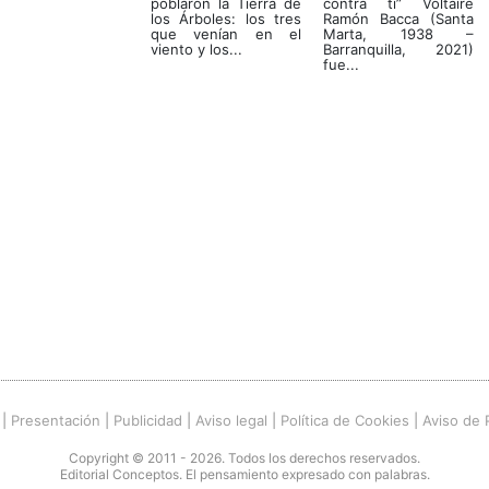
poblaron la Tierra de
contra ti” Voltaire
los Árboles: los tres
Ramón Bacca (Santa
que venían en el
Marta, 1938 –
viento y los...
Barranquilla, 2021)
fue...
|
Presentación
|
Publicidad
|
Aviso legal
|
Política de Cookies
|
Aviso de 
Copyright © 2011 - 2026. Todos los derechos reservados.
Editorial Conceptos. El pensamiento expresado con palabras.