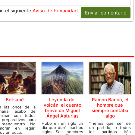
n el siguiente
Aviso de Privacidad
.
Enviar comentario
Betsabé
Leyenda del
Ramón Bacca, el
volcán, el cuento
hombre que
n las once de la
breve de Miguel
siempre contaba
ñana, acabo de
rminar con todos
Ángel Asturias
algo
 preparativos para
Hubo en un siglo un
“Tienes que ser de
 reencuentro. No
día que duró muchos
un partido, o todos
moran en llegar.
siglos Seis hombres
los partidos irán
oy un poco...