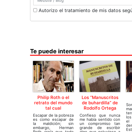
Autorizo el tratamiento de mis datos segú
Te puede interesar
Philip Roth o el
Los “Manuscritos
retrato del mundo
de buhardilla” de
So
tal cual
Rodolfo Ortega
ma
te
Escapar de la pobreza
Confieso que nunca
los
es como escapar de
me había sentido con
el
la maldición; sin
un compromiso tan
de
embargo, Herman
grande de escribir
Est
Roth creía que todo
algo que estuviese a