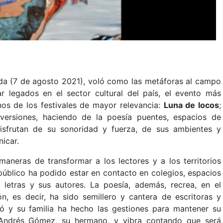
da (7 de agosto 2021), voló como las metáforas al campo
ar legados en el sector cultural del país, el evento más
nos de los festivales de mayor relevancia:
Luna de locos
;
versiones, haciendo de la poesía puentes, espacios de
disfrutan de su sonoridad y fuerza, de sus ambientes y
icar.
aneras de transformar a los lectores y a los territorios
 público ha podido estar en contacto en colegios, espacios
s letras y sus autores. La poesía, además, recrea, en el
n, es decir, ha sido semillero y cantera de escritoras y
ció y su familia ha hecho las gestiones para mantener su
 Andrés Gómez, su hermano, y vibra contando que será