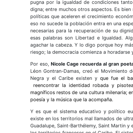
pugna por la igualdad de condiciones tanto 
digna; entre muchos otros aspectos. Es bie
políticas que aceleren el crecimiento econó
eso no sucede la población entra en una espe
necesarias para la recuperación de su digni
esas palabras son Libertad e Igualdad. A
agachar la cabeza. Y lo digo porque hoy más 
riesgo; la democracia comienza a horadarse y
Por eso,
Nicole Cage recuerda al gran poet
Léon Gontran-Damas, creó el Movimiento d
Negra y el Caribe existen y
que fue el ba
reencontrar la identidad robada y pisotea
magníficos restos de una cultura milenaria; en 
poesía y la música que la acompaña.
Y es que el sistema educativo y político e
existe en los territorios mal llamados de ult
Guadalupe, Saint-Barthélemy, Saint Martin y e
los territorios franceses en el Caribe. El sis