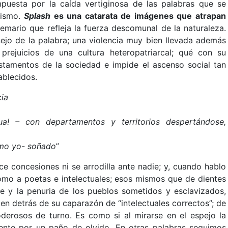
puesta por la caída vertiginosa de las palabras que se
bismo.
Splash
es una catarata de imágenes que atrapan
emario que refleja la fuerza descomunal de la naturaleza.
ejo de la palabra; una violencia muy bien llevada además
prejuicios de una cultura heteropatriarcal; qué con su
stamentos de la sociedad e impide el ascenso social tan
ablecidos.
cia
a! – con departamentos y territorios despertándose,
mo yo- soñado
”
e concesiones ni se arrodilla ante nadie; y, cuando hablo
 como a poetas e intelectuales; esos mismos que de dientes
je y la penuria de los pueblos sometidos y esclavizados,
en detrás de su caparazón de “intelectuales correctos”; de
erosos de turno. Es como si al mirarse en el espejo la
ente por un paño de olvido. En otras palabras seguimos