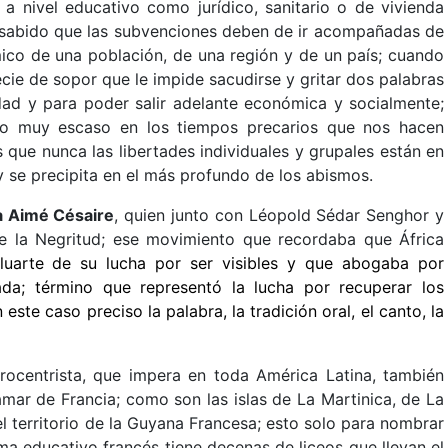
a nivel educativo como jurídico, sanitario o de vivienda
n sabido que las subvenciones deben de ir acompañadas de
mico de una población, de una región y de un país; cuando
cie de sopor que le impide sacudirse y gritar dos palabras
dad y para poder salir adelante económica y socialmente;
lgo muy escaso en los tiempos precarios que nos hacen
que nunca las libertades individuales y grupales están en
 se precipita en el más profundo de los abismos.
a Aimé Césaire
, quien junto con Léopold Sédar Senghor y
e la Negritud; ese movimiento que recordaba que África
luarte de su lucha por ser visibles y que abogaba por
da; término que representó la lucha por recuperar los
este caso preciso la palabra, la tradición oral, el canto, la
urocentrista, que impera en toda América Latina, también
ramar de Francia; como son las islas de La Martinica, de La
l territorio de la Guyana Francesa; esto solo para nombrar
tema educativo francés tiene decenas de liceos que llevan el