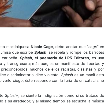
eta martiniquesa
Nicole Cage
, debo anotar que “
cage
” en
insumisa que escribe
Splash
, se rebela y rompe los barrotes
 caribeña.
Splash
, el poemario de LP5 Editores
, es una
a y transgresora; más aún, es un manifiesto de libertad y
econcebidos; muchos de ellos racistas, clasistas y por
ice discriminatorio dice violento.
Splash
es un manifiesto
olverlo ciego, éste responde con la furia de un cataclismo
nte
Splash
-, se siente la indignación como si se tratase de
do a su alrededor; y al mismo tiempo se escucha la música