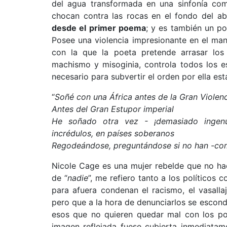
del agua transformada en una sinfonía com
chocan contra las rocas en el fondo del a
desde el primer poema
; y es también un po
Posee una violencia impresionante en el man
con la que la poeta pretende arrasar los 
machismo y misoginia, controla todos los e
necesario para subvertir el orden por ella est
“
Soñé con una África antes de la Gran Violen
Antes del Gran Estupor imperial
He soñado otra vez - ¡demasiado ingenu
incrédulos, en países soberanos
Regodeándose, preguntándose si no han -co
Nicole Cage es una mujer rebelde que no hac
de “
nadie
”, me refiero tanto a los políticos
para afuera condenan el racismo, el vasalla
pero que a la hora de denunciarlos se escond
esos que no quieren quedar mal con los pod
imagen reflejada fuese cubierta inmediatam