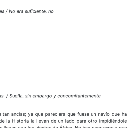
 / No era suficiente, no
las / Sueña, sin embargo y concomitantemente
faltan anclas; ya que pareciera que fuese un navío que ha
de la Historia la llevan de un lado para otro impidiéndole
s llegan con los vientos de África. No hay peor espejo que