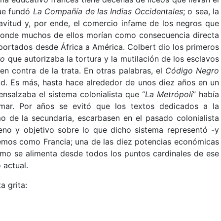
que fundó
La Compañía de las Indias Occidentales
; o sea, la
vitud y, por ende, el comercio infame de los negros que
donde muchos de ellos morían como consecuencia directa
portados desde África a América. Colbert dio los primeros
ro
que autorizaba la tortura y la mutilación de los esclavos
en contra de la trata. En otras palabras, el
Código Negro
tud. Es más, hasta hace alrededor de unos diez años en un
 ensalzaba el sistema colonialista que “
La Metrópoli
” había
amar. Por años se evitó que los textos dedicados a la
o de la secundaria, escarbasen en el pasado colonialista
ereno y objetivo sobre lo que dicho sistema representó -y
cemos como Francia; una de las diez potencias económicas
ismo se alimenta desde todos los puntos cardinales de ese
 actual.
a grita: