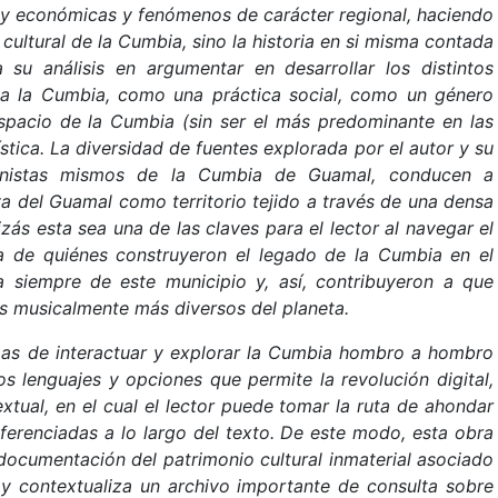
es y económicas y fenómenos de carácter regional, haciendo
 cultural de la Cumbia, sino la historia en si misma contada
su análisis en argumentar en desarrollar los distintos
 a la Cumbia, como una práctica social, como un género
espacio de la Cumbia (sin ser el más predominante en las
ica. La diversidad de fuentes explorada por el autor y su
gonistas mismos de la Cumbia de Guamal, conducen a
va del Guamal como territorio tejido a través de una densa
izás esta sea una de las claves para el lector al navegar el
ida de quiénes construyeron el legado de la Cumbia en el
a siempre de este municipio y, así, contribuyeron a que
s musicalmente más diversos del planeta.
rmas de interactuar y explorar la Cumbia hombro a hombro
os lenguajes y opciones que permite la revolución digital,
tual, en el cual el lector puede tomar la ruta de ahondar
eferenciadas a lo largo del texto. De este modo, esta obra
documentación del patrimonio cultural inmaterial asociado
 contextualiza un archivo importante de consulta sobre