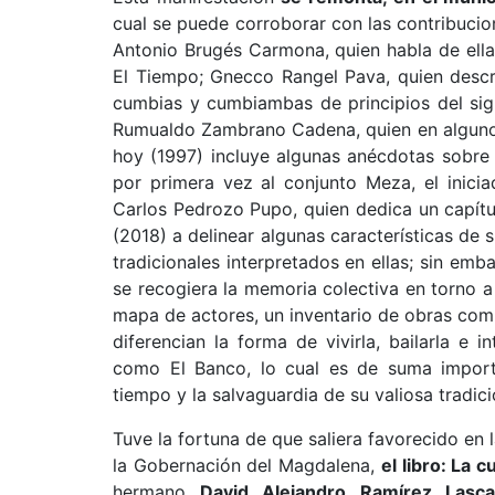
cual se puede corroborar con las contribuci
Antonio Brugés Carmona, quien habla de ella 
El Tiempo; Gnecco Rangel Pava, quien descri
cumbias y cumbiambas de principios del sig
Rumualdo Zambrano Cadena, quien en algunos 
hoy (1997) incluye algunas anécdotas sobre
por primera vez al conjunto Meza, el inici
Carlos Pedrozo Pupo, quien dedica un capítu
(2018) a delinear algunas características de 
tradicionales interpretados en ellas; sin em
se recogiera la memoria colectiva en torno a
mapa de actores, un inventario de obras comp
diferencian la forma de vivirla, bailarla e i
como El Banco, lo cual es de suma importan
tiempo y la salvaguardia de su valiosa tradici
Tuve la fortuna de que saliera favorecido en
la Gobernación del Magdalena,
el libro: La
hermano
David Alejandro Ramírez Lasca