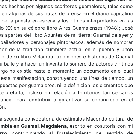
ones hechas por algunos escritores guamaleros, tales como
en algunas de sus notas de prensa en el diario capitalino
be la puesta en escena y los ritmos interpretados en las
lo XX en su célebre libro Aires Guamalenses (1948); José
apartes del libro Apuntes de mi tierra: Guamal de ayer y
 bailadores y personajes pintorescos, además de nombrar
ador de la tradición cumbiera actual en el pueblo y Jhon
lo de su libro Melambo: tradiciones e historias de Guamal
su baile y a hacer un inventario somero de actores y ritmos
bargo no existía hasta el momento un documento en el cual
 esta manifestación, construyendo una línea de tiempo, un
uestas por guamaleros, ni la definición los elementos que
nterpretarla, incluso en relación a territorios tan cercanos
cia, para contribuir a garantizar su continuidad en el
ón.
 la segunda convocatoria de estímulos Macondo cultural de
 cumbia en Guamal, Magdalena
, escrito en coautoría con mi
rro
, contribuyendo al fortalecimiento del sentido de