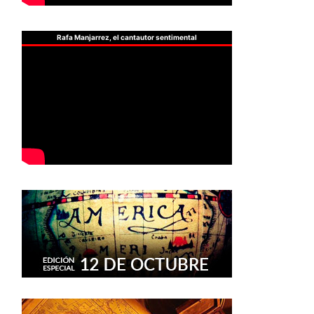
Rafa Manjarrez, el cantautor sentimental