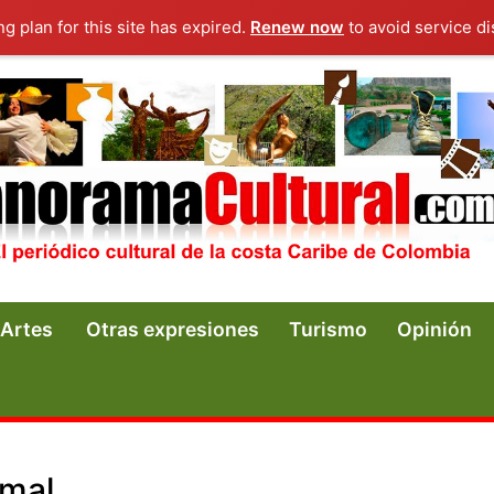
ng plan for this site has expired.
Renew now
to avoid service di
Artes
Otras expresiones
Turismo
Opinión
amal