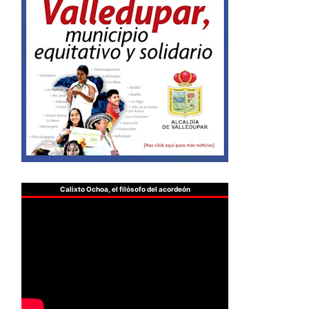
Calixto Ochoa, el filósofo del acordeón