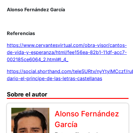
Alonso Fernández García
Referencias
https://www.cervantesvirtual.com/obra-visor/cantos-
de-vida-y-esperanza/html/fee156ea-82b1-11df-acc7-
002185ce6064_2.html#I_4_
https://social.shorthand.com/teleSURtv/nyYtylMCczf/ru
dario-el-principe-de-las-letras-castellanas
Sobre el autor
Alonso Fernández
García