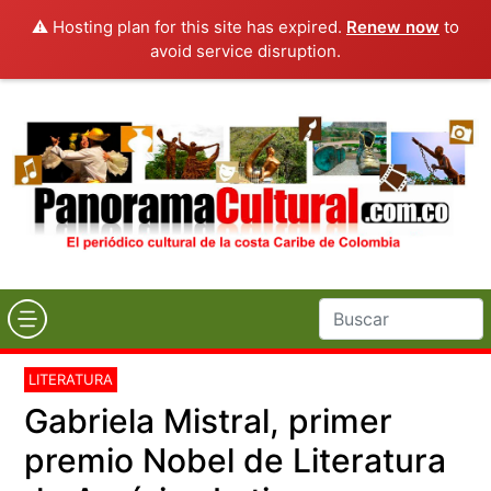
⚠️ Hosting plan for this site has expired.
Renew now
to
avoid service disruption.
LITERATURA
Gabriela Mistral, primer
premio Nobel de Literatura