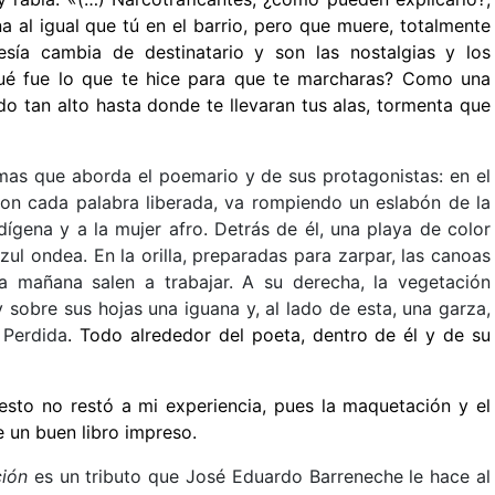
 al igual que tú en el barrio, pero que muere, totalmente
esía cambia de destinatario y son las nostalgias y los
ué fue lo que te hice para que te marcharas? Como una
o tan alto hasta donde te llevaran tus alas, tormenta que
mas que aborda el poemario y de sus protagonistas: en el
con cada palabra liberada, va rompiendo un eslabón de la
ígena y a la mujer afro. Detrás de él, una playa de color
zul ondea. En la orilla, preparadas para zarpar, las canoas
 mañana salen a trabajar. A su derecha, la vegetación
 sobre sus hojas una iguana y, al lado de esta, una garza,
 Perdida
. Todo alrededor del poeta, dentro de él y de su
o esto no restó a mi experiencia, pues la maquetación y el
 un buen libro impreso.
ción
es un tributo que José Eduardo Barreneche
le hace al