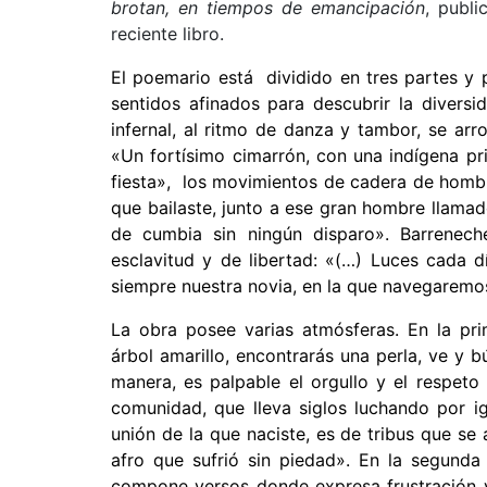
brotan, en tiempos de emancipación
, publi
reciente libro.
El poemario está dividido en tres partes y 
sentidos afinados para descubrir la diversi
infernal, al ritmo de danza y tambor, se arro
«Un fortísimo cimarrón, con una indígena pr
fiesta», los movimientos de cadera de hombre
que bailaste, junto a ese gran hombre llamado
de cumbia sin ningún disparo». Barreneche
esclavitud y de libertad: «(…) Luces cada 
siempre nuestra novia, en la que navegaremos 
La obra posee varias atmósferas. En la pri
árbol amarillo, encontrarás una perla, ve y bú
manera, es palpable el orgullo y el respeto
comunidad, que lleva siglos luchando por ig
unión de la que naciste, es de tribus que se 
afro que sufrió sin piedad». En la segunda
compone versos donde expresa frustración y