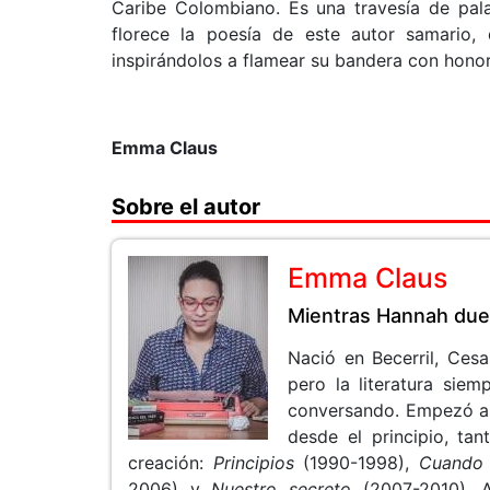
Caribe Colombiano. Es una travesía de pala
florece la poesía de este autor samario,
inspirándolos a flamear su bandera con honor
Emma Claus
Sobre el autor
Emma Claus
Mientras Hannah du
Nació en Becerril, Cesa
pero la literatura siem
conversando. Empezó a e
desde el principio, ta
creación:
Principios
(1990-1998),
Cuando 
2006) y
Nuestro secreto
(2007-2010). A