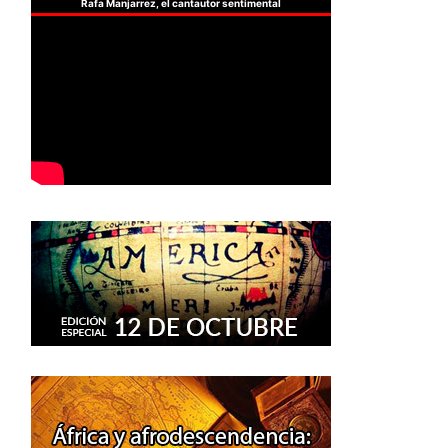
Rafa Manjarrez, el cantautor sentimental