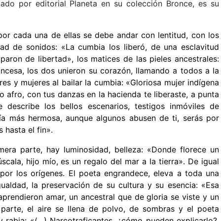
cado por editorial Planeta en su colección Bronce, es su
por cada una de ellas se debe andar con lentitud, con los
dad de sonidos: «La cumbia los liberó, de una esclavitud
paron de libertad», los matices de las pieles ancestrales:
incesa, los dos unieron su corazón, llamando a todos a la
s y mujeres al bailar la cumbia: «Gloriosa mujer indígena
 afro, con tus danzas en la hacienda te liberaste, a punta
 describe los bellos escenarios, testigos inmóviles de
día más hermosa, aunque algunos abusen de ti, serás por
hasta el fin».
mera parte, hay luminosidad, belleza: «Donde florece un
scala, hijo mío, es un regalo del mar a la tierra». De igual
 por los orígenes. El poeta engrandece, eleva a toda una
ualdad, la preservación de su cultura y su esencia: «Esa
aprendieron amar, un ancestral que de gloria se viste y un
 parte, el aire se llena de polvo, de sombras y el poeta
 rabia: «(…) Narcotraficantes, ¿cómo pueden explicarlo?,