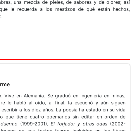
bras, una mezcla de pieles, de sabores y de olores; así
 que le recuerda a los mestizos de qué están hechos,
.
erme
r. Vive en Alemania. Se graduó en ingeniería en minas,
pre le habló al oido, al final, la escuchó y aún siguen
scribir a los diez años. La poesia ha estado en su vida
nto que tiene cuatro poemarios sin editar en orden de
duermo
(1999-2001),
El forjador y otras odas
(2002-
lgunos de sus textos fueron incluidos en los libros