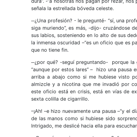
dura”. -“a nosotras nos pagan por rezar, nos 
señala la estrellada bóveda celeste.
─¿Una profesión? - le pregunté- “sí, una prof
siga muriendo”, es más, -dijo- cruzándose de
sus labios, sosteniendo en lo alto de sus ded
la inmensa oscuridad –“es un oficio que es pa
que no tiene fin.
─¿por qué? -seguí preguntando- porque la g
“aunque por estos lares” – hizo una pausa 
arriba a abajo como si me hubiese visto po
almizcle y a nicotina que me invadió por c
este oficio está en crisis, está en vías de e
sexta colilla de cigarrillo.
–¡Ah! –e hizo nuevamente una pausa –“y el d
de las manos como si hubiese sido sorprend
Intrigado, me deslicé hacia ella para escuchar