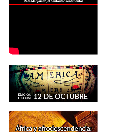
Rafa Manjarrez, el cantautor sentimental