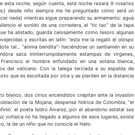
de esta noche, según cuenta, está noche rezará 9 rosarios
tos;( desde niño siempre me he preguntado cómo será un
hacer nada) mientras sigue preparando su armamento: agua
silencio el sonido de una corredera, el “tic tac” de la tapa
a que ha alistado, guarda celosamente como tesoro algunas
ejecidas y escritas en latín: “esta me la regaló el obispo
dote tal... “anima bendita”- haciéndose un santiamén en su
ndora saca ininterrumpidamente estampas de vírgenes,
 Francisco el hombre enfundado en una sotana blanca,
os del vaticano. Con la talega terciada a su espalda de
oto que es escoltada por otra y se pierden en la distancia
o blanco, dos cirios encendidos crepitan ante la invasión
población de la Mojana, despensa hídrica de Colombia, “el
inió el poeta Isidro Álvarez, por el abandono estatal sus
luz voltaica no ha llegado a algunos de esos lugares, existe
o, la de un niño que no conocía el hielo.