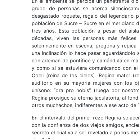
En el ambiente se percibe un penetrante olor
grupo de personas se acerca silenciosam
desgastado roquete, regalo del legendario p
población de Sucre – Sucre en el meridiano d
tres años. Esta población a pesar del ais
décadas, viven las personas más felices
solemnemente en escena, pregona y repica u
una inclinación lo hace pasar aguardándolo se
con ademan de pontífice y camándula en mano 
y como si se estuviera comunicando con el m
Coeli (reina de los cielos). Regina mater (r
auditorio en su mayoría mujeres con los o
unísono: “ora pro nobis”, (ruega por nosot
Regina prosigue su eterna jaculatoria, al fon
otros muchachos, indiferentes a ese acto de 
En el intervalo del primer rezo Regina se ace
con la confianza de dos viejos amigos, encie
secreto el cual va a ser revelado a pocos me