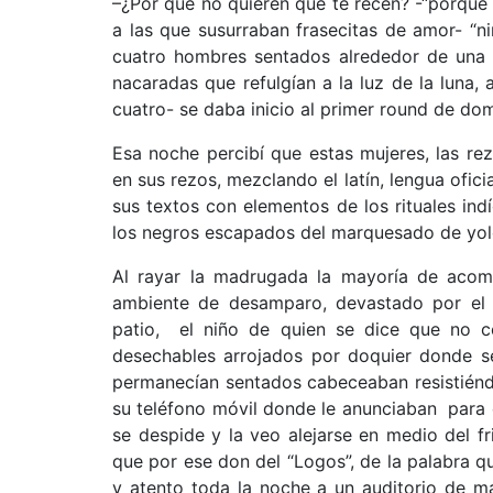
–¿Por qué no quieren que te recen? -“porque 
a las que susurraban frasecitas de amor- “n
cuatro hombres sentados alrededor de una m
nacaradas que refulgían a la luz de la luna, 
cuatro- se daba inicio al primer round de do
Esa noche percibí que estas mujeres, las re
en sus rezos, mezclando el latín, lengua oficia
sus textos con elementos de los rituales ind
los negros escapados del marquesado de yolo
Al rayar la madrugada la mayoría de acomp
ambiente de desamparo, devastado por el p
patio, el niño de quien se dice que no co
desechables arrojados por doquier donde se
permanecían sentados cabeceaban resistiénd
su teléfono móvil donde le anunciaban para 
se despide y la veo alejarse en medio del fr
que por ese don del “Logos”, de la palabra 
y atento toda la noche a un auditorio de m