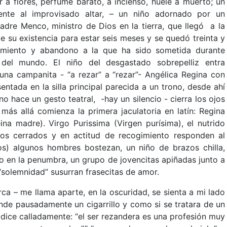
 a flores, perfume barato, a incienso, huele a muerto; un
ente al improvisado altar, – un niño adornado por un
adre Menco, ministro de Dios en la tierra, que llegó a la
e su existencia para estar seis meses y se quedó treinta y
lamiento y abandono a la que ha sido sometida durante
 del mundo. El niño del desgastado sobrepelliz entra
na campanita - “a rezar” a “rezar”- Angélica Regina con
ntada en la silla principal parecida a un trono, desde ahí
hace un gesto teatral, -hay un silencio - cierra los ojos
ás allá comienza la primera jaculatoria en latín: Regina
eina madre). Virgo Purissima (Virgen purísima), el nutrido
jos cerrados y en actitud de recogimiento responden al
ros) algunos hombres bostezan, un niño de brazos chilla,
do en la penumbra, un grupo de jovencitas apiñadas junto a
“solemnidad” susurran frasecitas de amor.
rca – me llama aparte, en la oscuridad, se sienta a mi lado
nde pausadamente un cigarrillo y como si se tratara de un
 dice calladamente: “el ser rezandera es una profesión muy