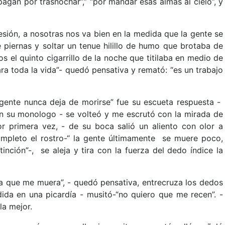
pagan por trasnochar”,” “por mandar esas almas al cielo”, y
esión, a nosotras nos va bien en la medida que la gente se
 piernas y soltar un tenue hilillo de humo que brotaba de
os el quinto cigarrillo de la noche que titilaba en medio de
ra toda la vida”- quedó pensativa y remató: “es un trabajo
ente nunca deja de morirse” fue su escueta respuesta -
en su monologo - se volteó y me escrutó con la mirada de
r primera vez, - de su boca salió un aliento con olor a
ompleto el rostro-“ la gente últimamente se muere poco,
xtinción”-, se aleja y tira con la fuerza del dedo índice la
ía que me muera”, - quedó pensativa, entrecruza los dedos
ida en una picardía - musitó-“no quiero que me recen”. -
la mejor.