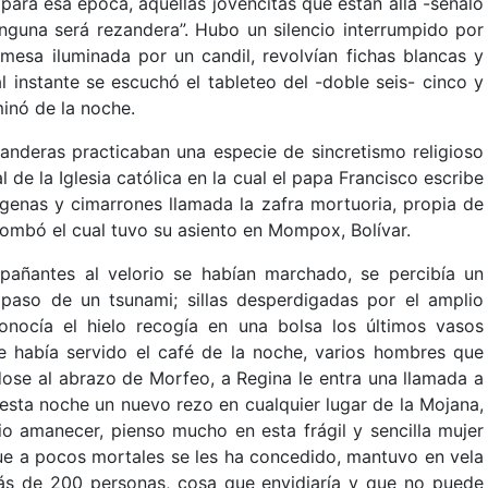
para esa época, aquellas jovencitas que están allá -señaló
inguna será rezandera”. Hubo un silencio interrumpido por
esa iluminada por un candil, revolvían fichas blancas y
al instante se escuchó el tableteo del -doble seis- cinco y
minó de la noche.
zanderas practicaban una especie de sincretismo religioso
l de la Iglesia católica en la cual el papa Francisco escribe
ígenas y cimarrones llamada la zafra mortuoria, propia de
mbó el cual tuvo su asiento en Mompox, Bolívar.
añantes al velorio se habían marchado, se percibía un
aso de un tsunami; sillas desperdigadas por el amplio
nocía el hielo recogía en una bolsa los últimos vasos
 había servido el café de la noche, varios hombres que
ose al abrazo de Morfeo, a Regina le entra una llamada a
esta noche un nuevo rezo en cualquier lugar de la Mojana,
io amanecer, pienso mucho en esta frágil y sencilla mujer
que a pocos mortales se les ha concedido, mantuvo en vela
ás de 200 personas, cosa que envidiaría y que no puede