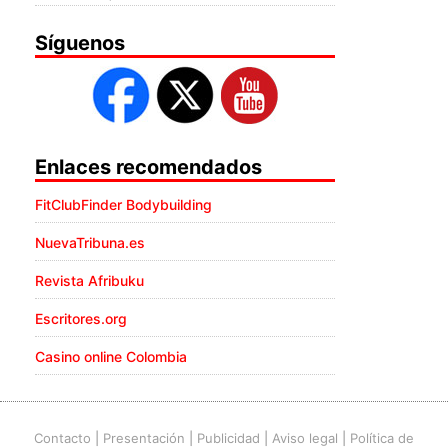
Síguenos
Enlaces recomendados
FitClubFinder Bodybuilding
NuevaTribuna.es
Revista Afribuku
Escritores.org
Casino online Colombia
Contacto
|
Presentación
|
Publicidad
|
Aviso legal
|
Política de