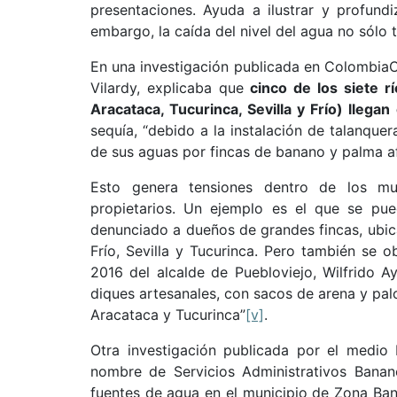
presentaciones. Ayuda a ilustrar y profundi
embargo, la caída del nivel del agua no sól
En una investigación publicada en Colombia
Vilardy, explicaba que
cinco de los siete 
Aracataca, Tucurinca, Sevilla y Frío) llegan
sequía, “debido a la instalación de talanquer
de sus aguas por fincas de banano y palma afr
Esto genera tensiones dentro de los mu
propietarios. Un ejemplo es el que se p
denunciado a dueños de grandes fincas, ubicad
Frío, Sevilla y Tucurinca. Pero también se 
2016 del alcalde de Puebloviejo, Wilfrido Ay
diques artesanales, con sacos de arena y palos
Aracataca y Tucurinca”
[v]
.
Otra investigación publicada por el medi
nombre de Servicios Administrativos Banan
fuentes de agua en el municipio de Zona Ba