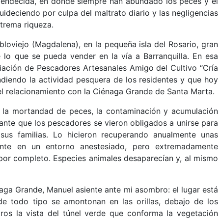
a bendecida, en donde siempre han abundado los peces y el
ideciendo por culpa del maltrato diario y las negligencias
trema riqueza.
bloviejo (Magdalena), en la pequeña isla del Rosario, gran
 lo que se pueda vender en la vía a Barranquilla. En esa
ciación de Pescadores Artesanales Amigo del Cultivo “Cría
ndiendo la actividad pesquera de los residentes y que hoy
el relacionamiento con la Ciénaga Grande de Santa Marta.
 la mortandad de peces, la contaminación y acumulación
mante que los pescadores se vieron obligados a unirse para
 sus familias. Lo hicieron recuperando anualmente unas
ante en un entorno anestesiado, pero extremadamente
 por completo. Especies animales desaparecían y, al mismo
naga Grande, Manuel asiente ante mi asombro: el lugar está
 de todo tipo se amontonan en las orillas, debajo de los
os la vista del túnel verde que conforma la vegetación