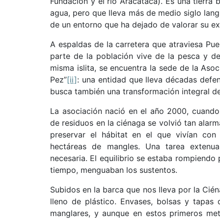
Fundación y el río Aracataca). Es una tierr
agua, pero que lleva más de medio siglo langu
de un entorno que ha dejado de valorar su ex
A espaldas de la carretera que atraviesa Pue
parte de la población vive de la pesca y de
misma islita, se encuentra la sede de la Aso
Pez”
[ii]
: una entidad que lleva décadas defe
busca también una transformación integral d
La asociación nació en el año 2000, cuando
de residuos en la ciénaga se volvió tan alar
preservar el hábitat en el que vivían con
hectáreas de mangles. Una tarea extenu
necesaria. El equilibrio se estaba rompiendo
tiempo, menguaban los sustentos.
Subidos en la barca que nos lleva por la Cié
lleno de plástico. Envases, bolsas y tapas
manglares, y aunque en estos primeros metr