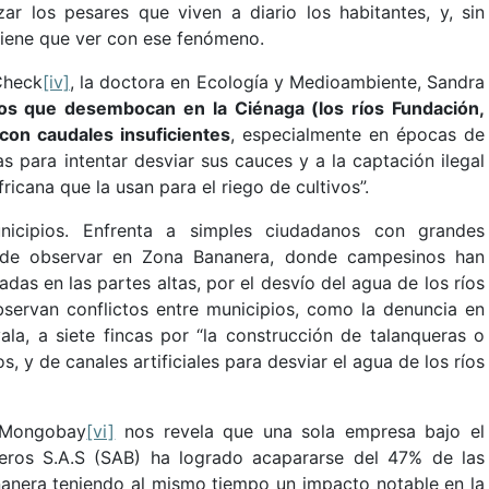
zar los pesares que viven a diario los habitantes, y, sin
o tiene que ver con ese fenómeno.
Check
[iv]
, la doctora en Ecología y Medioambiente, Sandra
ríos que desembocan en la Ciénaga (los ríos Fundación,
 con caudales insuficientes
, especialmente en épocas de
as para intentar desviar sus cauces y a la captación ilegal
icana que la usan para el riego de cultivos”.
nicipios. Enfrenta a simples ciudadanos con grandes
uede observar en Zona Bananera, donde campesinos han
as en las partes altas, por el desvío del agua de los ríos
observan conflictos entre municipios, como la denuncia en
ala, a siete fincas por “la construcción de talanqueras o
, y de canales artificiales para desviar el agua de los ríos
o Mongobay
[vi]
nos revela que una sola empresa bajo el
eros S.A.S (SAB) ha logrado acapararse del 47% de las
nanera teniendo al mismo tiempo un impacto notable en la