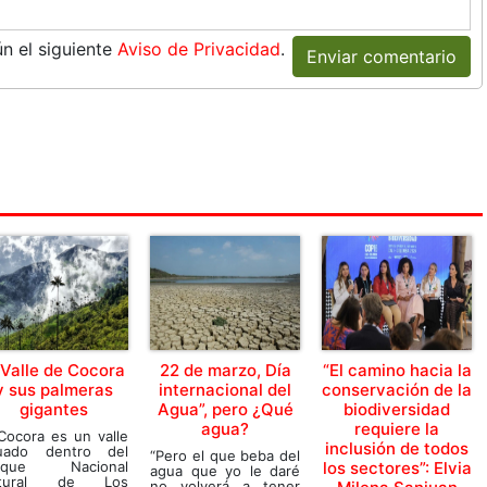
n el siguiente
Aviso de Privacidad
.
Enviar comentario
 Valle de Cocora
22 de marzo, Día
“El camino hacia la
y sus palmeras
internacional del
conservación de la
gigantes
Agua”, pero ¿Qué
biodiversidad
agua?
requiere la
Cocora es un valle
inclusión de todos
tuado dentro del
“Pero el que beba del
rque Nacional
los sectores”: Elvia
agua que yo le daré
tural de Los
no volverá a tener