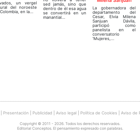
Milena Sanjuan
vados, un vergel
sed jamás, sino que
tural del noroeste
La gobernadora del
dentro de él esa agua
Colombia, en la...
departamento del
se convertirá en un
Cesar, Elvia Milena
manantial...
Sanjuan Dávila,
participó como
panelista en el
conversatorio
'Mujeres,...
|
Presentación
|
Publicidad
|
Aviso legal
|
Política de Cookies
|
Aviso de 
Copyright © 2011 - 2026. Todos los derechos reservados.
Editorial Conceptos. El pensamiento expresado con palabras.