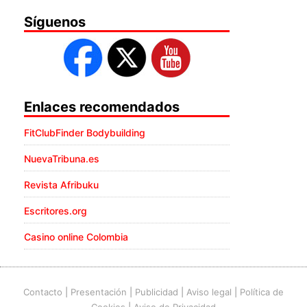
Síguenos
Enlaces recomendados
FitClubFinder Bodybuilding
NuevaTribuna.es
Revista Afribuku
Escritores.org
Casino online Colombia
Contacto
|
Presentación
|
Publicidad
|
Aviso legal
|
Política de
Cookies
|
Aviso de Privacidad