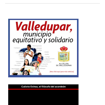
Calixto Ochoa, el filósofo del acordeón