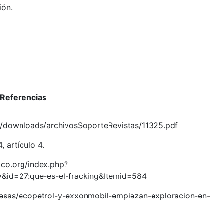
ión.
Referencias
/downloads/archivosSoporteRevistas/11325.pdf
 artículo 4.
co.org/index.php?
&id=27:que-es-el-fracking&Itemid=584
sas/ecopetrol-y-exxonmobil-empiezan-exploracion-en-