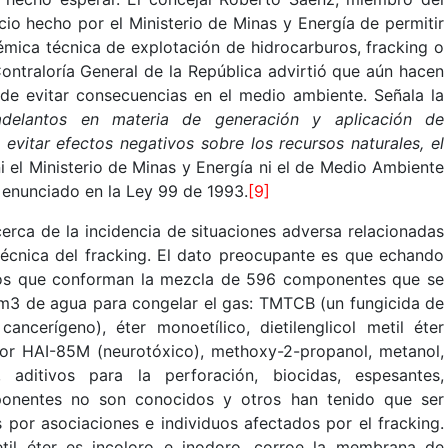
cio hecho por el Ministerio de Minas y Energía de permitir
olémica técnica de explotación de hidrocarburos, fracking o
ontraloría General de la República advirtió que aún hacen
 de evitar consecuencias en el medio ambiente. Señala la
delantos en materia de generación y aplicación de
evitar efectos negativos sobre los recursos naturales, el
i el Ministerio de Minas y Energía ni el de Medio Ambiente
n enunciado en la Ley 99 de 1993.
[9]
cerca de la incidencia de situaciones adversa relacionadas
técnica del fracking. El dato preocupante es que echando
icos que conforman la mezcla de 596 componentes que se
e m3 de agua para congelar el gas: TMTCB (un fungicida de
ancerígeno), éter monoetílico, dietilenglicol metil éter
idor HAI-85M (neurotóxico), methoxy-2-propanol, metanol,
s, aditivos para la perforación, biocidas, espesantes,
ponentes no son conocidos y otros han tenido que ser
s por asociaciones e individuos afectados por el fracking.
metil éter es incoloro e inodoro, corroe la membrana de