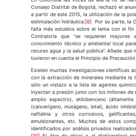
Consejo Distrital de Bogotá, rechazó el anun
a partir de este 2015, la utilización de la p
estimulación hidráulica.
[8]
Por su parte, la C
falta más estudios sobre el tema con el fin
Contraloría que “
se requieren mayores a
conocimiento técnico y ambiental local para 
recurso agua y la salud pública
”. Añade que n
tuvieron en cuenta el Principio de Precaució
Existen muchas investigaciones científicas a
con la extracción de minerales mediante la 
sólo un vistazo a la lista de agentes quím
inyectan a presión junto con los millones d
amplio espectro), etilobenceno (áltamente c
(cancerígeno, mutágeno, letal), ácido inhib
naftalina y otros corrosivos, gelificante
emulsionantes, etc. Muchos de estos com
identificados por análisis privados realizado
[10]
El éter de glicol o el dietilenglicol 