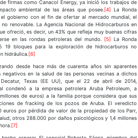
e firmas como Canacol Energy, ya inició los trabajos de
impacto ambiental de las áreas que posee.
[4]
La Ronda
el gobierno con el fin de ofertar al mercado mundial, el
ía no renovable. La Agencia Nacional de Hidrocarburos en
e ofreció, es decir, un 43% que refleja muy buenas cifras
erse en las rondas petroleras del mundo.
[5]
La Ronda
ó 19 bloques para la exploración de hidrocarburos no
n hidráulica.
[6]
lizando desde hace más de cuarenta años sin aparentes
s negativos en la salud de las personas vecinas a dichos
Decatur, Texas (EE UU), que el 22 de abril de 2014,
nal condenó a la empresa petrolera Aruba Petroleum, a
 millones de euros) a la familia porque considera que sus
ciones de fracking de los pozos de Aruba. El veredicto
 euros por pérdida de valor de la propiedad de los Parr,
alud, otros 288.000 por daños psicológicos y 1,4 millones
hora.
[7]
 hecho esperar. El concejal Roberto Sáenz, miembro del