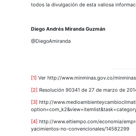
todos la divulgación de esta valiosa informac
Diego Andrés Miranda Guzmán
@DiegoAmiranda
[1]
Ver http://www.minminas.gov.co/minminas
[2]
Resolución 90341 de 27 de marzo de 2014,
[3]
http://www.medioambienteycambioclimati
option=com_k2&view=itemlist&task=category
[4]
http://www.eltiempo.com/economia/empre
yacimientos-no-convencionales/14582299