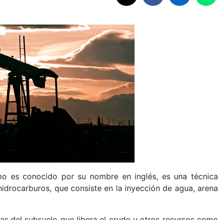
omo es conocido por su nombre en inglés, es una técnica
hidrocarburos, que consiste en la inyección de agua, arena
as del subsuelo que libera el crudo u otros recursos como