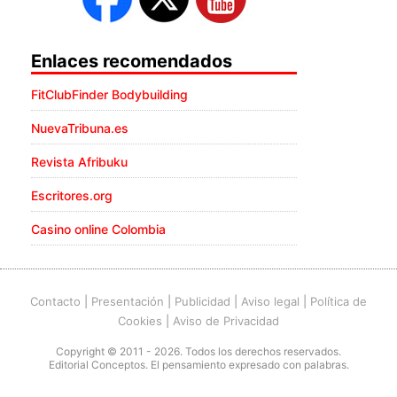
Enlaces recomendados
FitClubFinder Bodybuilding
NuevaTribuna.es
Revista Afribuku
Escritores.org
Casino online Colombia
Contacto
|
Presentación
|
Publicidad
|
Aviso legal
|
Política de
Cookies
|
Aviso de Privacidad
Copyright © 2011 - 2026. Todos los derechos reservados.
Editorial Conceptos. El pensamiento expresado con palabras.