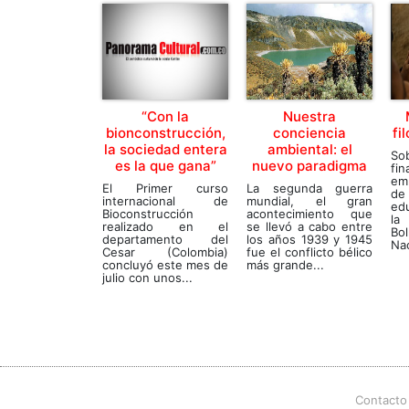
“Con la
Nuestra
bionconstrucción,
conciencia
fi
la sociedad entera
ambiental: el
So
es la que gana”
nuevo paradigma
f
emb
El Primer curso
La segunda guerra
de
internacional de
mundial, el gran
ed
Bioconstrucción
acontecimiento que
la
realizado en el
se llevó a cabo entre
Bo
departamento del
los años 1939 y 1945
Nac
Cesar (Colombia)
fue el conflicto bélico
concluyó este mes de
más grande...
julio con unos...
Contacto