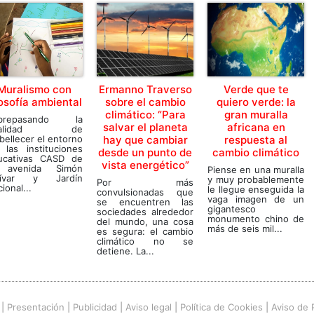
Muralismo con
Ermanno Traverso
Verde que te
losofía ambiental
sobre el cambio
quiero verde: la
climático: “Para
gran muralla
brepasando la
salvar el planeta
africana en
inalidad de
ellecer el entorno
hay que cambiar
respuesta al
 las instituciones
desde un punto de
cambio climático
ucativas CASD de
vista energético”
 avenida Simón
Piense en una muralla
lívar y Jardín
y muy probablemente
Por más
ional...
le llegue enseguida la
convulsionadas que
vaga imagen de un
se encuentren las
gigantesco
sociedades alrededor
monumento chino de
del mundo, una cosa
más de seis mil...
es segura: el cambio
climático no se
detiene. La...
|
Presentación
|
Publicidad
|
Aviso legal
|
Política de Cookies
|
Aviso de 