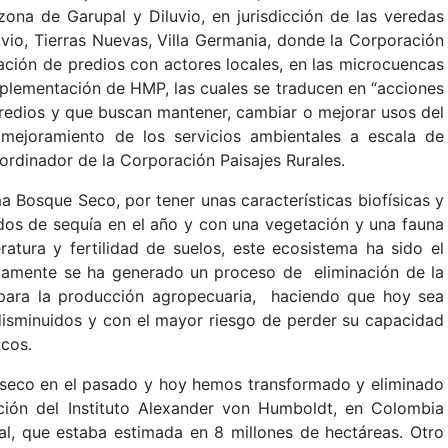
zona de Garupal y Diluvio, en jurisdicción de las veredas
luvio, Tierras Nuevas, Villa Germania, donde la Corporación
ación de predios con actores locales, en las microcuencas
 implementación de HMP, las cuales se traducen en “acciones
predios y que buscan mantener, cambiar o mejorar usos del
mejoramiento de los servicios ambientales a escala de
oordinador de la Corporación Paisajes Rurales.
 Bosque Seco, por tener unas características biofísicas y
dos de sequía en el año y con una vegetación y una fauna
atura y fertilidad de suelos, este ecosistema ha sido el
icamente se ha generado un proceso de eliminación de la
para la producción agropecuaria, haciendo que hoy sea
isminuidos y con el mayor riesgo de perder su capacidad
icos.
 seco en el pasado y hoy hemos transformado y eliminado
ción del Instituto Alexander von Humboldt, en Colombia
l, que estaba estimada en 8 millones de hectáreas. Otro