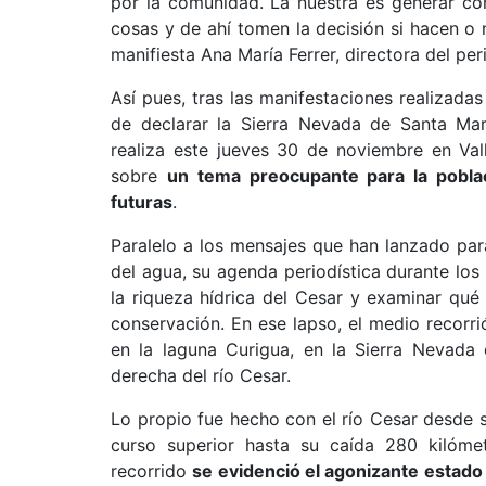
por la comunidad. La nuestra es generar co
cosas y de ahí tomen la decisión si hacen o 
manifiesta Ana María Ferrer, directora del per
Así pues, tras las manifestaciones realizada
de declarar la Sierra Nevada de Santa Mar
realiza este jueves 30 de noviembre en Val
sobre
un tema preocupante para la poblac
futuras
.
Paralelo a los mensajes que han lanzado par
del agua, su agenda periodística durante los
la riqueza hídrica del Cesar y examinar qué
conservación. En ese lapso, el medio recorri
en la laguna Curigua, en la Sierra Nevad
derecha del río Cesar.
Lo propio fue hecho con el río Cesar desde s
curso superior hasta su caída 280 kilóm
recorrido
se evidenció el agonizante estado