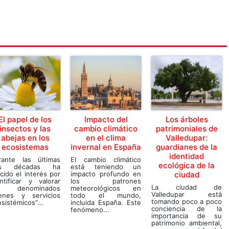
El papel de los
Impacto del
Los árboles
insectos y las
cambio climático
patrimoniales de
abejas en los
en el clima
Valledupar:
ecosistemas
invernal en España
guardianes de la
identidad
rante las últimas
El cambio climático
ecológica de la
s décadas ha
está teniendo un
cido el interés por
impacto profundo en
ciudad
ntificar y valorar
los patrones
La ciudad de
s denominados
meteorológicos en
Valledupar está
ienes y servicios
todo el mundo,
tomando poco a poco
sistémicos”...
incluida España. Este
conciencia de la
fenómeno...
importancia de su
patrimonio ambiental,