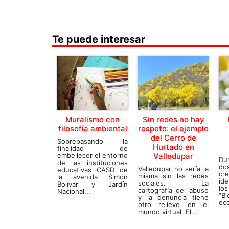
Te puede interesar
Muralismo con
Sin redes no hay
filosofía ambiental
respeto: el ejemplo
del Cerro de
Sobrepasando la
Hurtado en
finalidad de
embellecer el entorno
Valledupar
Du
de las instituciones
do
Valledupar no sería la
educativas CASD de
cre
misma sin las redes
la avenida Simón
ide
sociales. La
Bolívar y Jardín
lo
cartografía del abuso
Nacional...
“B
y la denuncia tiene
eco
otro relieve en el
mundo virtual. El...