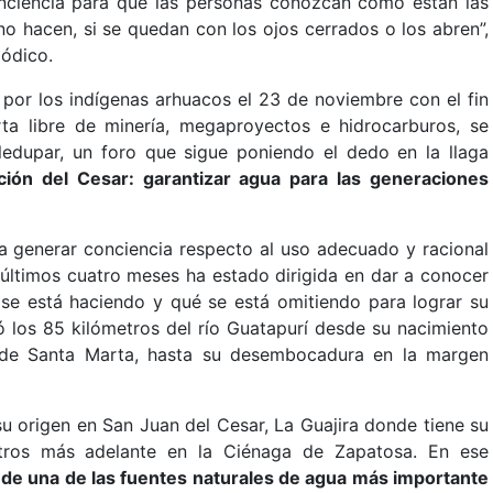
nciencia para que las personas conozcan cómo están las
no hacen, si se quedan con los ojos cerrados o los abren”,
iódico.
s por los indígenas arhuacos el 23 de noviembre con el fin
ta libre de minería, megaproyectos e hidrocarburos, se
ledupar, un foro que sigue poniendo el dedo en la llaga
ión del Cesar: garantizar agua para las generaciones
a generar conciencia respecto al uso adecuado y racional
 últimos cuatro meses ha estado dirigida en dar a conocer
 se está haciendo y qué se está omitiendo para lograr su
ó los 85 kilómetros del río Guatapurí desde su nacimiento
a de Santa Marta, hasta su desembocadura en la margen
u origen en San Juan del Cesar, La Guajira donde tiene su
etros más adelante en la Ciénaga de Zapatosa. En ese
 de una de las fuentes naturales de agua más importante